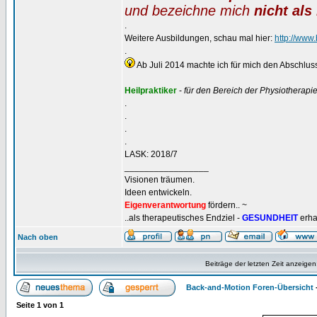
und bezeichne mich
nicht als
.
Weitere Ausbildungen, schau mal hier:
http://www
.
Ab Juli 2014 machte ich für mich den Abschluss
Heilpraktiker
-
für den Bereich der Physiotherapi
.
.
.
.
LASK: 2018/7
_________________
Visionen träumen.
Ideen entwickeln.
Eigenverantwortung
fördern.. ~
..als therapeutisches Endziel -
GESUNDHEIT
erha
Nach oben
Beiträge der letzten Zeit anzeigen
Back-and-Motion Foren-Übersicht
Seite
1
von
1