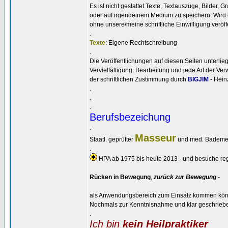
Es ist nicht gestattet Texte, Textauszüge, Bilder, 
oder auf irgendeinem Medium zu speichern. Wird
ohne unsere/meine schriftliche Einwilligung veröffe
.
Texte
: Eigene Rechtschreibung
.
Die Veröffentlichungen auf diesen Seiten unterli
Vervielfältigung, Bearbeitung und jede Art der V
der schriftlichen Zustimmung durch
BIGJIM
- Heinz
.
.
.
Berufsbezeichung
.
Masseur
Staatl. geprüfter
und med. Bademeis
.
HPA ab 1975 bis heute 2013 - und besuche rege
Rücken in Bewegung
,
zurück zur Bewegung
-
als Anwendungsbereich zum Einsatz kommen kön
Nochmals zur Kenntnisnahme und klar geschrieben
.
Ich bin
kein Heilpraktiker