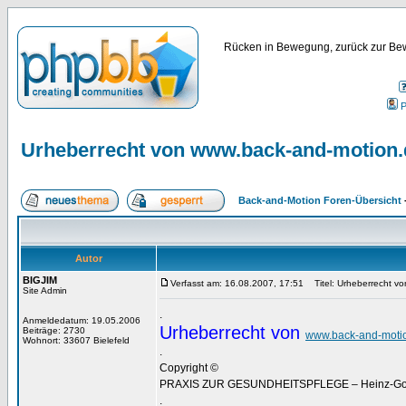
Rücken in Bewegung, zurück zur Bew
P
Urheberrecht von www.back-and-motion.
Back-and-Motion Foren-Übersicht
Autor
BIGJIM
Verfasst am: 16.08.2007, 17:51
Titel: Urheberrecht v
Site Admin
.
Anmeldedatum: 19.05.2006
Urheberrecht von
Beiträge: 2730
www.back-and-moti
Wohnort: 33607 Bielefeld
.
Copyright ©
PRAXIS ZUR GESUNDHEITSPFLEGE – Heinz-Gottf
.