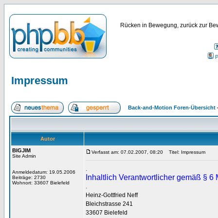
Rücken in Bewegung, zurück zur Bew
P
Impressum
Back-and-Motion Foren-Übersicht
Autor
BIGJIM
Verfasst am: 07.02.2007, 08:20
Titel: Impressum
Site Admin
.
Anmeldedatum: 19.05.2006
Inhaltlich Verantwortlicher gemäß § 
Beiträge: 2730
Wohnort: 33607 Bielefeld
.
Heinz-Gottfried Neff
Bleichstrasse 241
33607 Bielefeld