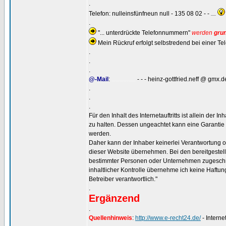
.
Telefon: nulleinsfünfneun null - 135 08 02 - -
.....
.
"... unterdrückte Telefonnummern"
werden
grun
Mein Rückruf erfolgt selbstredend bei einer 
.
.
.
@-Mail
:
- - - heinz-gottfried.neff @ gmx.d
........................
.
.
.
Für den Inhalt des Internetauftritts ist allein der 
zu halten. Dessen ungeachtet kann eine Garantie f
werden.
Daher kann der Inhaber keinerlei Verantwortung o
dieser Website übernehmen. Bei den bereitgestellt
bestimmter Personen oder Unternehmen zugeschnitte
inhaltlicher Kontrolle übernehme ich keine Haftung 
Betreiber verantwortlich."
.
Ergänzend
.
Quellenhinweis
:
http://www.e-recht24.de/
- Intern