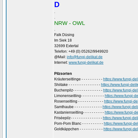
D
.
.
NRW - OWL
.
Falk Düsing
Im Siek 18
32699 Extertal
Telefon: +49 (0) 05262/9949920
@Mail:
info@fungi-delikat.de
Internet:
www.fungi-delikat.de
Pilzsorten
Kräuterseitlinge - - - - - - - - - -
https://www.fungi-de
Shiitake - - - - - - - - - - - - - - -
https://www.fungi-deli
Buchenpilz- - - - - - - - - - - - - -
https://www.fungi-del
Limonenseitling- - - - - - - - - - -
https://www.fungi-de
Rosenseitling - - - - - - - - - - - -
https://www.fungi-de
Samthaube - - - - - - - - - - - - -
https://www.fungi-de
Kastanienseitling- - - - - - - - - -
https://www.fungi-de
Friséepilz- - - - - - - - - - - - - - -
https://www.fungi-de
Pom-Pom Blanc - - - - - - - - - -
https://www.fungi-d
Goldkäppchen - - - - - - - - - - -
https://www.fungi-d