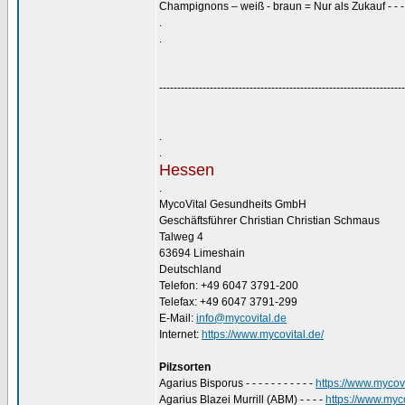
Champignons – weiß - braun = Nur als Zukauf - - 
.
.
--------------------------------------------------------------------
.
.
Hessen
.
MycoVital Gesundheits GmbH
Geschäftsführer Christian Christian Schmaus
Talweg 4
63694 Limeshain
Deutschland
Telefon: +49 6047 3791-200
Telefax: +49 6047 3791-299
E-Mail:
info@mycovital.de
Internet:
https://www.mycovital.de/
Pilzsorten
Agarius Bisporus - - - - - - - - - - -
https://www.mycovi
Agarius Blazei Murrill (ABM) - - - -
https://www.myco