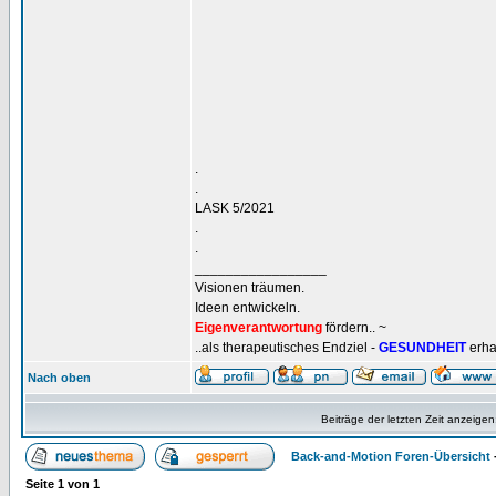
.
.
LASK 5/2021
.
.
_________________
Visionen träumen.
Ideen entwickeln.
Eigenverantwortung
fördern.. ~
..als therapeutisches Endziel -
GESUNDHEIT
erha
Nach oben
Beiträge der letzten Zeit anzeigen
Back-and-Motion Foren-Übersicht
Seite
1
von
1