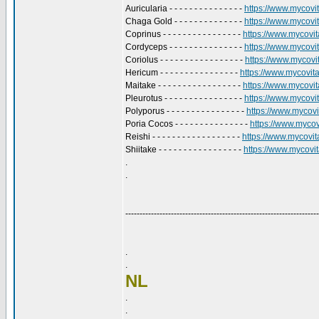
Auricularia - - - - - - - - - - - - - - -
https://www.mycovita
Chaga Gold - - - - - - - - - - - - - -
https://www.mycovit
Coprinus - - - - - - - - - - - - - - - -
https://www.mycovita
Cordyceps - - - - - - - - - - - - - - -
https://www.mycovit
Coriolus - - - - - - - - - - - - - - - - -
https://www.mycovita
Hericum - - - - - - - - - - - - - - - -
https://www.mycovital
Maitake - - - - - - - - - - - - - - - - -
https://www.mycovita
Pleurotus - - - - - - - - - - - - - - - -
https://www.mycovita
Polyporus - - - - - - - - - - - - - - - -
https://www.mycovit
Poria Cocos - - - - - - - - - - - - - - -
https://www.mycovi
Reishi - - - - - - - - - - - - - - - - - -
https://www.mycovital
Shiitake - - - - - - - - - - - - - - - - -
https://www.mycovita
.
.
--------------------------------------------------------------------
.
.
NL
.
.