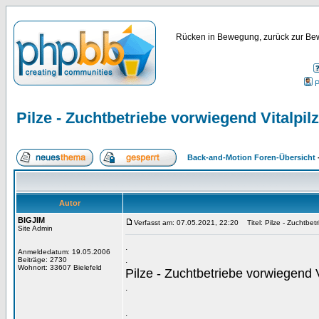
Rücken in Bewegung, zurück zur Bew
P
Pilze - Zuchtbetriebe vorwiegend Vitalpil
Back-and-Motion Foren-Übersicht
Autor
BIGJIM
Verfasst am: 07.05.2021, 22:20
Titel: Pilze - Zuchtbet
Site Admin
.
Anmeldedatum: 19.05.2006
.
Beiträge: 2730
Wohnort: 33607 Bielefeld
Pilze - Zuchtbetriebe vorwiegend V
.
.