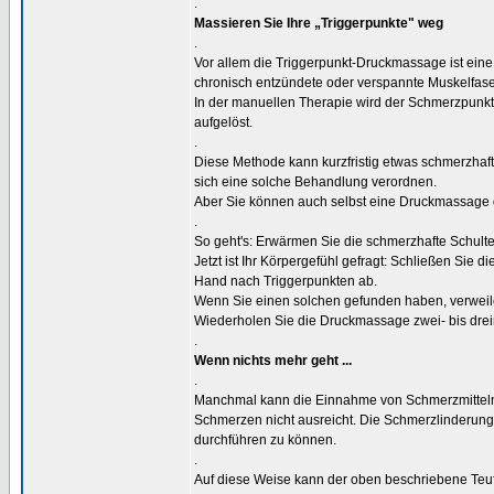
.
Massieren Sie Ihre „Triggerpunkte" weg
.
Vor allem die Triggerpunkt-Druckmassage ist ei
chronisch entzündete oder verspannte Muskelfas
In der manuellen Therapie wird der Schmerzpunkt 
aufgelöst.
.
Diese Methode kann kurzfristig etwas schmerzhaf
sich eine solche Behandlung verordnen.
Aber Sie können auch selbst eine Druckmassage 
.
So geht's: Erwärmen Sie die schmerzhafte Schulte
Jetzt ist Ihr Körpergefühl gefragt: Schließen Sie 
Hand nach Triggerpunkten ab.
Wenn Sie einen solchen gefunden haben, verweile
Wiederholen Sie die Druckmassage zwei- bis dreim
.
Wenn nichts mehr geht ...
.
Manchmal kann die Einnahme von Schmerzmitteln (
Schmerzen nicht ausreicht. Die Schmerzlinderung
durchführen zu können.
.
Auf diese Weise kann der oben beschriebene Teu