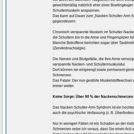
gewichtsmäßig natürlich eher einer Bowlingkugel
Schultermuskeln anspannen.
Das kann auf Dauer zum „Nacken-Schulter-Arm-Syn
gegensteuern.
.
Chronisch verspannte Muskeln im Schulter-Nac
die Schultern bis in die Arme und Fingerspitzen fü
Manche Betroffene berichten sogar über Taubhe
(Zervikobrachialgie).
.
Die Nerven und Blutgefäße, die Ihre Arme versor
verspannte Nacken- und Schultermuskulatur.
Dort können sie eingeengt sowie permanent gere
Schmerzen.
Das Fatale: Der nun gestörte Muskelstoffwechse
immer weiter.
.
Keine Sorge: Über 90 % der Nackenschmerzen 
.
Das Nacken-Schulter-Arm-Syndrom ist ein hochkomp
auch die psychische Verfassung (z. B. Überforder
.
Nur in wenigen Fällen ist ein Schaden an der Ha
Schmerzen setze ich voraus, dass Sie einen Arzt 