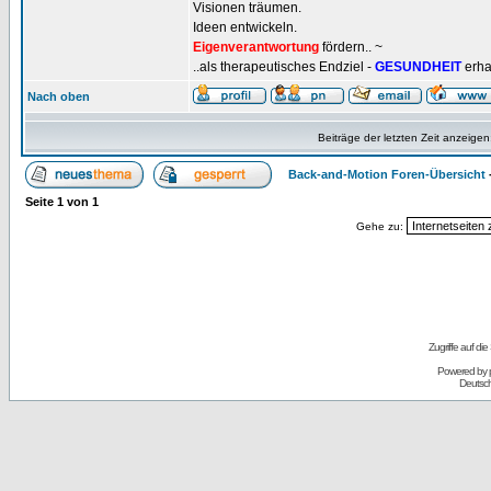
Visionen träumen.
Ideen entwickeln.
Eigenverantwortung
fördern.. ~
..als therapeutisches Endziel -
GESUNDHEIT
erha
Nach oben
Beiträge der letzten Zeit anzeigen
Back-and-Motion Foren-Übersicht
Seite
1
von
1
Gehe zu:
Zugriffe auf d
Powered by
Deutsc