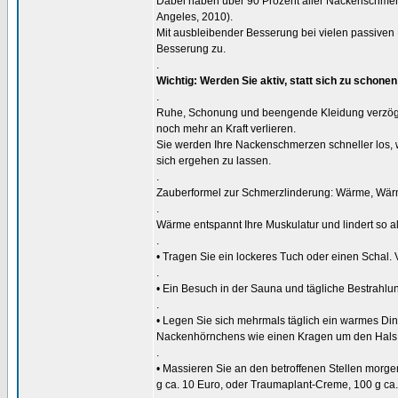
Dabei haben über 90 Prozent aller Nackenschmerz
Angeles, 2010).
Mit ausbleibender Besserung bei vielen passiv
Besserung zu.
.
Wichtig: Werden Sie aktiv, statt sich zu schonen
.
Ruhe, Schonung und beengende Kleidung verzöger
noch mehr an Kraft verlieren.
Sie werden Ihre Nackenschmerzen schneller los, 
sich ergehen zu lassen.
.
Zauberformel zur Schmerzlinderung: Wärme, Wär
.
Wärme entspannt Ihre Muskulatur und lindert so 
.
• Tragen Sie ein lockeres Tuch oder einen Schal. 
.
• Ein Besuch in der Sauna und tägliche Bestrahlu
.
• Legen Sie sich mehrmals täglich ein warmes Din
Nackenhörnchens wie einen Kragen um den Hals
.
• Massieren Sie an den betroffenen Stellen morgen
g ca. 10 Euro, oder Traumaplant-Creme, 100 g ca.