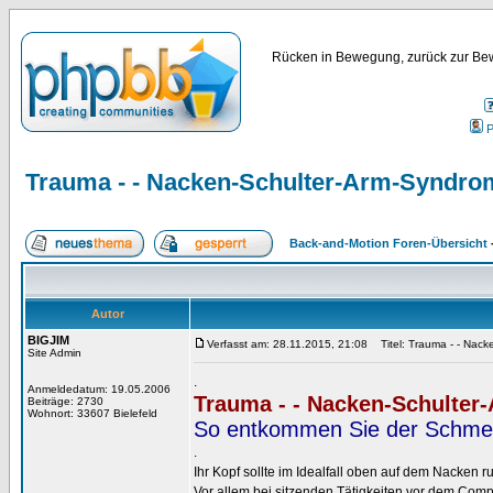
Rücken in Bewegung, zurück zur Bew
P
Trauma - - Nacken-Schulter-Arm-Syndro
Back-and-Motion Foren-Übersicht
Autor
BIGJIM
Verfasst am: 28.11.2015, 21:08
Titel: Trauma - - Nack
Site Admin
.
Anmeldedatum: 19.05.2006
Trauma - - Nacken-Schulte
Beiträge: 2730
Wohnort: 33607 Bielefeld
So entkommen Sie der Schmer
.
Ihr Kopf sollte im Idealfall oben auf dem Nacken r
Vor allem bei sitzenden Tätigkeiten vor dem Com