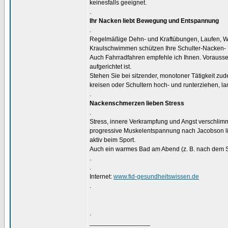
keinesfalls geeignet.
.
Ihr Nacken liebt Bewegung und Entspannung
.
Regelmäßige Dehn- und Kraftübungen, Laufen, 
Kraulschwimmen schützen Ihre Schulter-Nacken-
Auch Fahrradfahren empfehle ich Ihnen. Vorausse
aufgerichtet ist.
Stehen Sie bei sitzender, monotoner Tätigkeit z
kreisen oder Schultern hoch- und runterziehen, la
.
Nackenschmerzen lieben Stress
.
Stress, innere Verkrampfung und Angst verschli
progressive Muskelentspannung nach Jacobson li
aktiv beim Sport.
Auch ein warmes Bad am Abend (z. B. nach dem Spo
.
.
Internet:
www.fid-gesundheitswissen.de
.
.
_________________