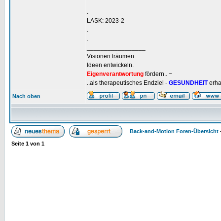
.
LASK: 2023-2
.
.
_________________
Visionen träumen.
Ideen entwickeln.
Eigenverantwortung
fördern.. ~
..als therapeutisches Endziel -
GESUNDHEIT
erha
Nach oben
Back-and-Motion Foren-Übersicht
Seite
1
von
1