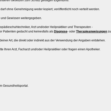
anderen Gesetzen zum Schutz geistigen Eigentums.
 darf ohne Genehmigung weder kopiert, veröffentlicht noch verteilt werden.
 und Gewissen weitergegeben.
rthopädieschuhtechniker, Arzt und/oder Heilpraktiker und Therapeuten -
r Patienten gedacht und keinesfalls als
Diagnose
- oder
Therapieanweisungen
zu
iner Art, die direkt oder indirekt aus der Verwendung der Angaben entstehen.
te Ihren Arzt, Facharzt und/oder Heilpraktiker oder fragen einen Apotheker.
em Gesundheitsportal.