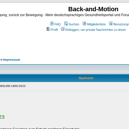
Back-and-Motion
ng, zurück zur Bewegung - Mein deutschsprachiges Gesundheitsportal und Forum 
FAQ
Suchen
Mitgliederliste
Benutzerg
Profil
Einloggen, um private Nachrichten zu lesen
->
Impressum
Nachricht
© BIGJIM 1966-2023
23