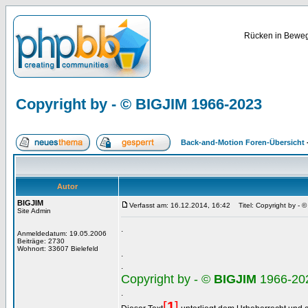
Rücken in Bewegu
Copyright by - © BIGJIM 1966-2023
Back-and-Motion Foren-Übersicht
Autor
BIGJIM
Verfasst am: 16.12.2014, 16:42
Titel: Copyright by - 
Site Admin
.
Anmeldedatum: 19.05.2006
Beiträge: 2730
Wohnort: 33607 Bielefeld
.
.
Copyright by - ©
BIGJIM
1966-20
.
[
1
]