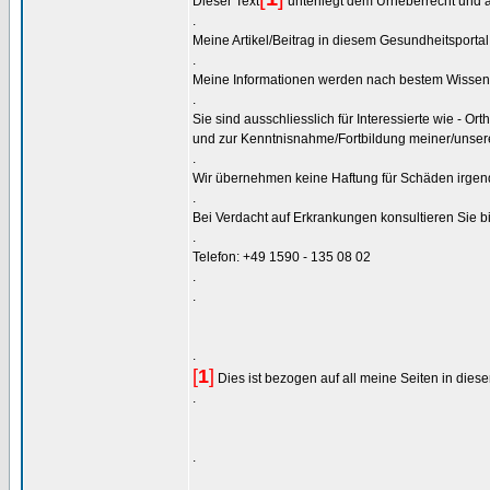
Dieser Text
unterliegt dem Urheberrecht und 
.
Meine Artikel/Beitrag in diesem Gesundheitsportal
.
Meine Informationen werden nach bestem Wissen
.
Sie sind ausschliesslich für Interessierte wie - O
und zur Kenntnisnahme/Fortbildung meiner/unsere
.
Wir übernehmen keine Haftung für Schäden irgende
.
Bei Verdacht auf Erkrankungen konsultieren Sie bit
.
Telefon: +49 1590 - 135 08 02
.
.
.
[
1
]
Dies ist bezogen auf all meine Seiten in dies
.
.