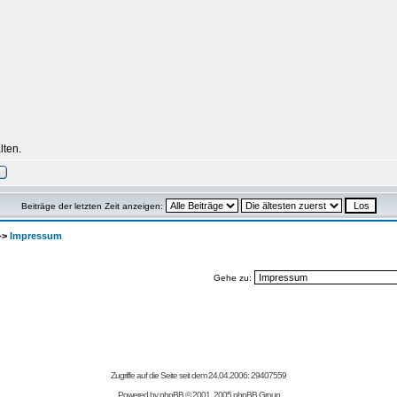
lten.
Beiträge der letzten Zeit anzeigen:
->
Impressum
Gehe zu:
Zugriffe auf die Seite seit dem 24.04.2006: 29407559
Powered by
phpBB
© 2001, 2005 phpBB Group