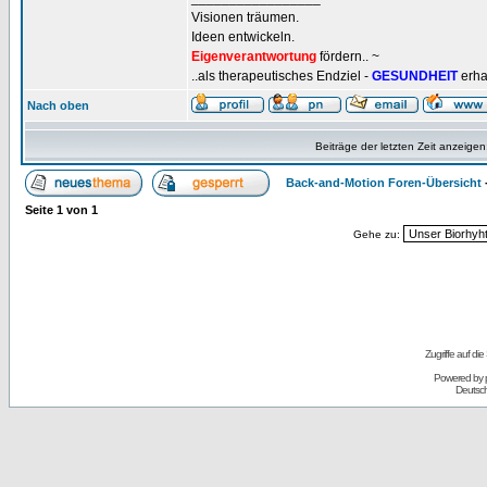
Visionen träumen.
Ideen entwickeln.
Eigenverantwortung
fördern.. ~
..als therapeutisches Endziel -
GESUNDHEIT
erha
Nach oben
Beiträge der letzten Zeit anzeigen
Back-and-Motion Foren-Übersicht
Seite
1
von
1
Gehe zu:
Zugriffe auf d
Powered by
Deutsc