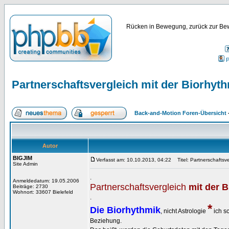
Rücken in Bewegung, zurück zur Bew
P
Partnerschaftsvergleich mit der Biorhyth
Back-and-Motion Foren-Übersicht
Autor
BIGJIM
Verfasst am: 10.10.2013, 04:22
Titel: Partnerschaftsve
Site Admin
.
Anmeldedatum: 19.05.2006
Partnerschaftsvergleich
mit der B
Beiträge: 2730
Wohnort: 33607 Bielefeld
.
*
Die Biorhythmik
, nicht Astrologie
ich s
Beziehung.