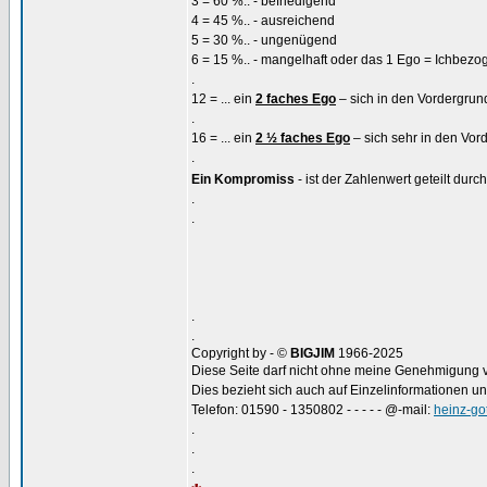
3 = 60 %.. - befriedigend
4 = 45 %.. - ausreichend
5 = 30 %.. - ungenügend
6 = 15 %.. - mangelhaft oder das 1 Ego = Ichbezo
.
12 = ... ein
2 faches Ego
– sich in den Vordergrund
.
16 = ... ein
2 ½ faches Ego
– sich sehr in den Vor
.
Ein Kompromiss
- ist der Zahlenwert geteilt durc
.
.
.
.
Copyright by - ©
BIGJIM
1966-2025
Diese Seite darf nicht ohne meine Genehmigung ver
Dies bezieht sich auch auf Einzelinformationen u
Telefon: 01590 - 1350802 - - - - - @-mail:
heinz-go
.
.
.