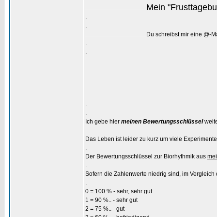
Mein "Frusttageb
...............................................................
.
.
Du schreibst mir eine @-M
...............................................................
.
.
.
.
Ich gebe hier
meinen Bewertungsschlüssel
weite
.
Das Leben ist leider zu kurz um viele Experiment
.
Der Bewertungsschlüssel zur Biorhythmik aus
mei
.
Sofern die Zahlenwerte niedrig sind, im Vergleich d
.
0 = 100 % - sehr, sehr gut
1 = 90 %.. - sehr gut
2 = 75 %.. - gut