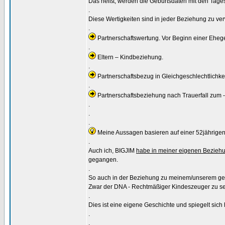
Das heißt, werden die Geburtsdaten mit den Tages
.
Diese Wertigkeiten sind in jeder Beziehung zu ver
.
Partnerschaftswertung. Vor Beginn einer Eheg
.
Eltern – Kindbeziehung.
.
Partnerschaftsbezug in Gleichgeschlechtlichkei
.
Partnerschaftsbeziehung nach Trauerfall zum - -
.
.
.
Meine Aussagen basieren auf einer 52jährige
.
Auch ich, BIGJIM
habe in meiner eigenen Beziehu
gegangen.
.
So auch in der Beziehung zu meinem/unserem ge
Zwar der DNA - Rechtmäßiger Kindeszeuger zu sein
.
Dies ist eine eigene Geschichte und spiegelt sich 
.
.