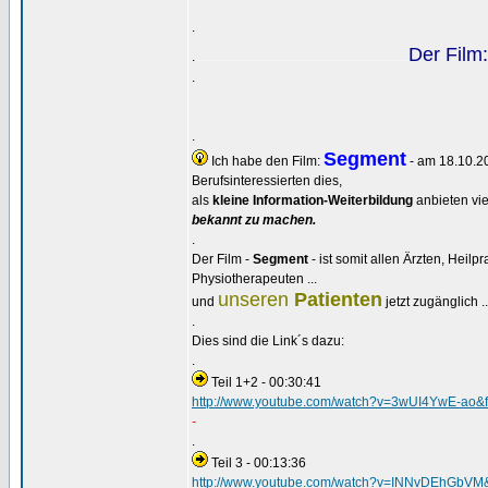
.
Der Film:
.
..................................................................................................
.
.
Segment
Ich habe den Film:
- am 18.10.2
Berufsinteressierten dies,
als
kleine Information-Weiterbildung
anbieten vie
bekannt zu machen.
.
Der Film -
Segment
- ist somit allen Ärzten, Heilpr
Physiotherapeuten ...
unseren
Patienten
und
jetzt zugänglich 
.
Dies sind die Link´s dazu:
.
Teil 1+2 - 00:30:41
http://www.youtube.com/watch?v=3wUI4YwE-ao&f
-
.
Teil 3 - 00:13:36
http://www.youtube.com/watch?v=INNvDEhGbVM&