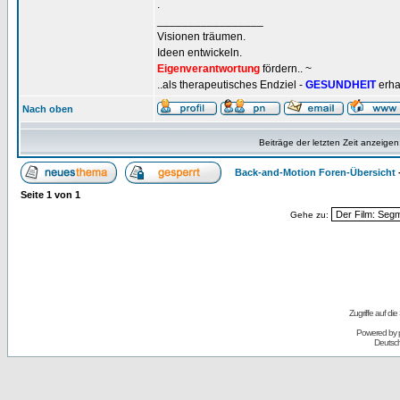
.
_________________
Visionen träumen.
Ideen entwickeln.
Eigenverantwortung
fördern.. ~
..als therapeutisches Endziel -
GESUNDHEIT
erha
Nach oben
Beiträge der letzten Zeit anzeigen
Back-and-Motion Foren-Übersicht
Seite
1
von
1
Gehe zu:
Zugriffe auf d
Powered by
Deutsc