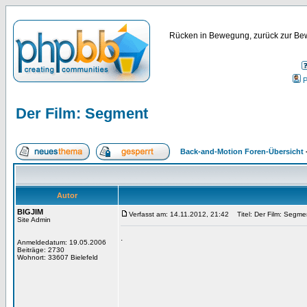
Rücken in Bewegung, zurück zur Bew
P
Der Film: Segment
Back-and-Motion Foren-Übersicht
Autor
BIGJIM
Verfasst am: 14.11.2012, 21:42
Titel: Der Film: Segme
Site Admin
.
Anmeldedatum: 19.05.2006
Beiträge: 2730
Wohnort: 33607 Bielefeld