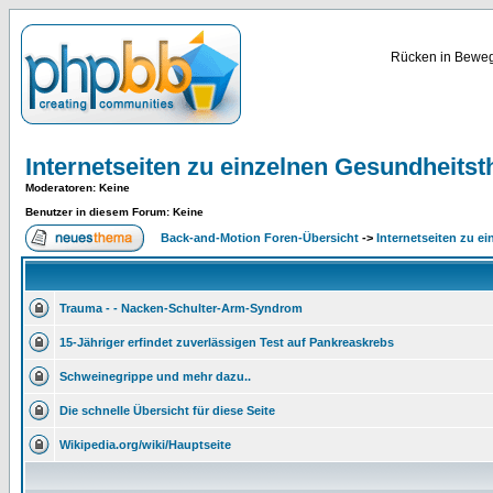
Rücken in Bewegu
Internetseiten zu einzelnen Gesundheits
Moderatoren
: Keine
Benutzer in diesem Forum: Keine
Back-and-Motion Foren-Übersicht
->
Internetseiten zu 
Trauma - - Nacken-Schulter-Arm-Syndrom
15-Jähriger erfindet zuverlässigen Test auf Pankreaskrebs
Schweinegrippe und mehr dazu..
Die schnelle Übersicht für diese Seite
Wikipedia.org/wiki/Hauptseite