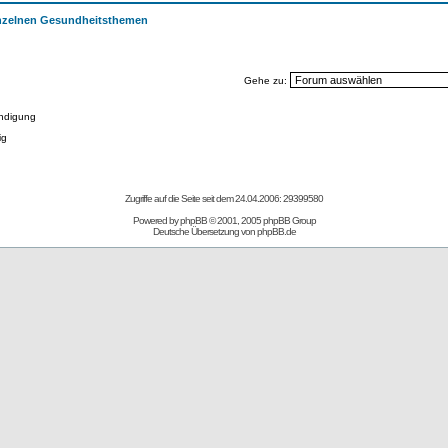
einzelnen Gesundheitsthemen
Gehe zu:
ndigung
ig
Zugriffe auf die Seite seit dem 24.04.2006: 29399580
Powered by
phpBB
© 2001, 2005 phpBB Group
Deutsche Übersetzung von
phpBB.de