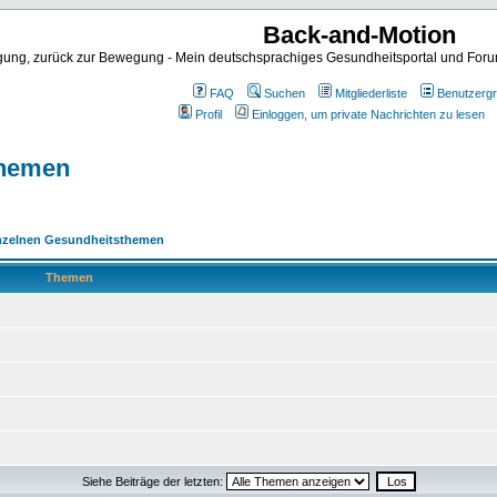
Back-and-Motion
ng, zurück zur Bewegung - Mein deutschsprachiges Gesundheitsportal und Forum 
FAQ
Suchen
Mitgliederliste
Benutzerg
Profil
Einloggen, um private Nachrichten zu lesen
themen
einzelnen Gesundheitsthemen
Themen
Siehe Beiträge der letzten: