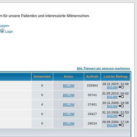
für unsere Patienten und interessierte Mitmenschen.
ruppen
Login
Alle Themen als gelesen markieren
Antworten
Autor
Aufrufe
Letzter Beitrag
28.11.2015, 21:08
0
BIGJIM
335963
BIGJIM
31.05.2013, 04:42
0
BIGJIM
30741
BIGJIM
20.11.2009, 16:38
4
BIGJIM
37401
BIGJIM
31.10.2006, 21:53
0
BIGJIM
29427
BIGJIM
29.08.2006, 17:18
0
BIGJIM
29024
BIGJIM