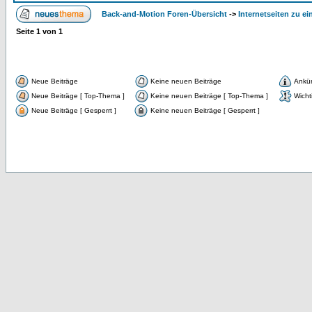
Back-and-Motion Foren-Übersicht
->
Internetseiten zu 
Seite
1
von
1
Neue Beiträge
Keine neuen Beiträge
Ankü
Neue Beiträge [ Top-Thema ]
Keine neuen Beiträge [ Top-Thema ]
Wicht
Neue Beiträge [ Gesperrt ]
Keine neuen Beiträge [ Gesperrt ]