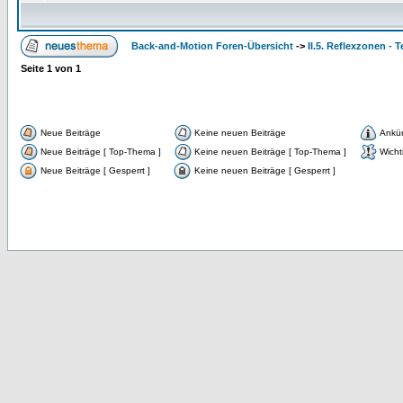
Back-and-Motion Foren-Übersicht
->
II.5. Reflexzonen - 
Seite
1
von
1
Neue Beiträge
Keine neuen Beiträge
Ankü
Neue Beiträge [ Top-Thema ]
Keine neuen Beiträge [ Top-Thema ]
Wicht
Neue Beiträge [ Gesperrt ]
Keine neuen Beiträge [ Gesperrt ]