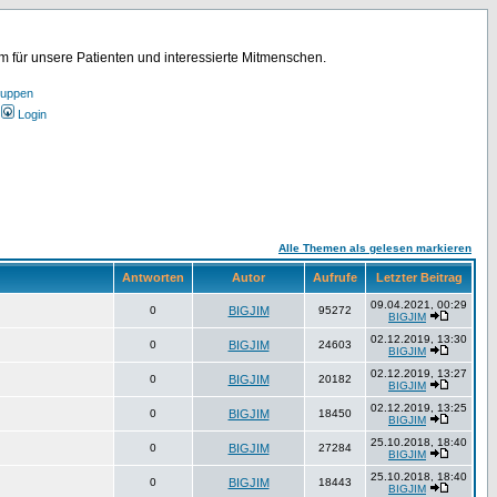
für unsere Patienten und interessierte Mitmenschen.
ruppen
Login
Alle Themen als gelesen markieren
Antworten
Autor
Aufrufe
Letzter Beitrag
09.04.2021, 00:29
0
BIGJIM
95272
BIGJIM
02.12.2019, 13:30
0
BIGJIM
24603
BIGJIM
02.12.2019, 13:27
0
BIGJIM
20182
BIGJIM
02.12.2019, 13:25
0
BIGJIM
18450
BIGJIM
25.10.2018, 18:40
0
BIGJIM
27284
BIGJIM
25.10.2018, 18:40
0
BIGJIM
18443
BIGJIM