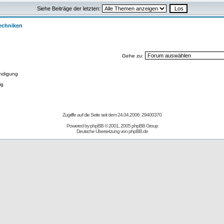
Siehe Beiträge der letzten:
Techniken
Gehe zu:
ndigung
ig
Zugriffe auf die Seite seit dem 24.04.2006: 29400370
Powered by
phpBB
© 2001, 2005 phpBB Group
Deutsche Übersetzung von
phpBB.de