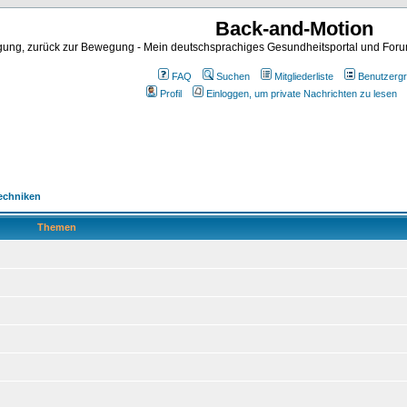
Back-and-Motion
ng, zurück zur Bewegung - Mein deutschsprachiges Gesundheitsportal und Forum 
FAQ
Suchen
Mitgliederliste
Benutzerg
Profil
Einloggen, um private Nachrichten zu lesen
Techniken
Themen