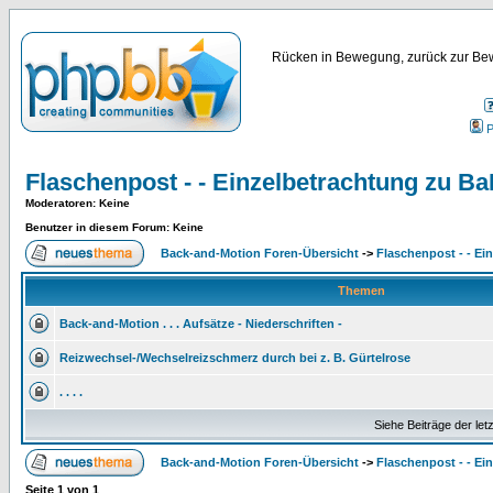
Rücken in Bewegung, zurück zur Bew
P
Flaschenpost - - Einzelbetrachtung zu B
Moderatoren
: Keine
Benutzer in diesem Forum: Keine
Back-and-Motion Foren-Übersicht
->
Flaschenpost - - Ei
Themen
Back-and-Motion . . . Aufsätze - Niederschriften -
Reizwechsel-/Wechselreizschmerz durch bei z. B. Gürtelrose
. . . .
Siehe Beiträge der let
Back-and-Motion Foren-Übersicht
->
Flaschenpost - - Ei
Seite
1
von
1