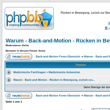
Rücken in Bewegung, zurück zur Bew
P
Warum - Back-and-Motion - Rücken in B
Moderatoren
: Keine
Benutzer in diesem Forum: Keine
Back-and-Motion Foren-Übersicht
->
Warum - Back-and-
Themen
Medizinische Fachfragen = Medizinische Antworten
Warum - Back-and-Motion - Rücken in Bewegung, zurück zur...
Siehe Beiträge der let
Back-and-Motion Foren-Übersicht
->
Warum - Back-and-
Seite
1
von
1