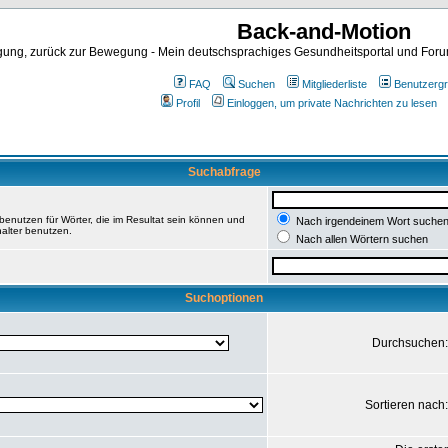
Back-and-Motion
ng, zurück zur Bewegung - Mein deutschsprachiges Gesundheitsportal und Forum 
FAQ
Suchen
Mitgliederliste
Benutzerg
Profil
Einloggen, um private Nachrichten zu lesen
Suchabfrage
enutzen für Wörter, die im Resultat sein können und
Nach irgendeinem Wort suche
halter benutzen.
Nach allen Wörtern suchen
Suchoptionen
Durchsuchen
Sortieren nach