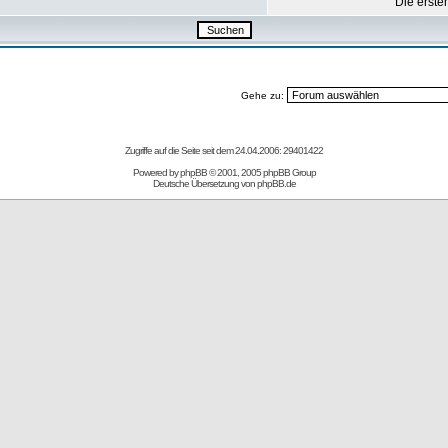
Die erste
Gehe zu:
Zugriffe auf die Seite seit dem 24.04.2006: 29401422
Powered by
phpBB
© 2001, 2005 phpBB Group
Deutsche Übersetzung von
phpBB.de