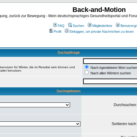
Back-and-Motion
ng, zurück zur Bewegung - Mein deutschsprachiges Gesundheitsportal und Forum 
FAQ
Suchen
Mitgliederliste
Benutzerg
Profil
Einloggen, um private Nachrichten zu lesen
Suchabfrage
enutzen für Wörter, die im Resultat sein können und
Nach irgendeinem Wort suche
halter benutzen.
Nach allen Wörtern suchen
Suchoptionen
Durchsuchen
Sortieren nach