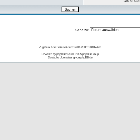
Die erste
Gehe zu:
Zugriffe auf die Seite seit dem 24.04.2006: 29407426
Powered by
phpBB
© 2001, 2005 phpBB Group
Deutsche Übersetzung von
phpBB.de