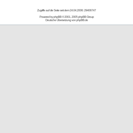
Zugriffe auf die Seite seit dem 24.04.2006: 29406747
Powered by
phpBB
© 2001, 2005 phpBB Group
Deutsche Übersetzung von
phpBB.de