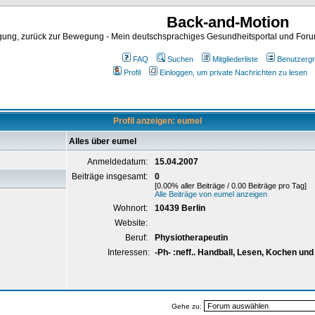
Back-and-Motion
ng, zurück zur Bewegung - Mein deutschsprachiges Gesundheitsportal und Forum 
FAQ
Suchen
Mitgliederliste
Benutzerg
Profil
Einloggen, um private Nachrichten zu lesen
Profil anzeigen: eumel
Alles über eumel
Anmeldedatum:
15.04.2007
Beiträge insgesamt:
0
[0.00% aller Beiträge / 0.00 Beiträge pro Tag]
Alle Beiträge von eumel anzeigen
Wohnort:
10439 Berlin
Website:
Beruf:
Physiotherapeutin
Interessen:
-Ph- :neff.. Handball, Lesen, Kochen un
Gehe zu: