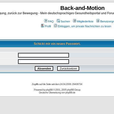
Back-and-Motion
ng, zurück zur Bewegung - Mein deutschsprachiges Gesundheitsportal und Forum 
FAQ
Suchen
Mitgliederliste
Benutzerg
Profil
Einloggen, um private Nachrichten zu lesen
Schickt mir ein neues Passwort.
Zugriffe auf die Seite seit dem 24.04.2006: 29406734
Powered by
phpBB
© 2001, 2005 phpBB Group
Deutsche Übersetzung von
phpBB.de