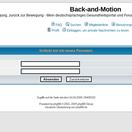
Back-and-Motion
ng, zurück zur Bewegung - Mein deutschsprachiges Gesundheitsportal und Forum 
FAQ
Suchen
Mitgliederliste
Benutzerg
Profil
Einloggen, um private Nachrichten zu lesen
Schickt mir ein neues Passwort.
Zugriffe auf die Seite seit dem 24.04.2006: 29408333
Powered by
phpBB
© 2001, 2005 phpBB Group
Deutsche Übersetzung von
phpBB.de