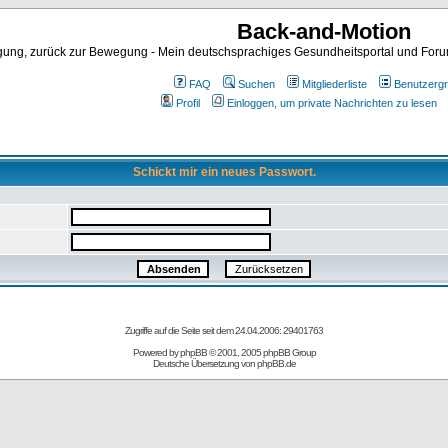
Back-and-Motion
ng, zurück zur Bewegung - Mein deutschsprachiges Gesundheitsportal und Forum 
FAQ
Suchen
Mitgliederliste
Benutzerg
Profil
Einloggen, um private Nachrichten zu lesen
Schickt mir ein neues Passwort.
Zugriffe auf die Seite seit dem 24.04.2006: 29401763
Powered by
phpBB
© 2001, 2005 phpBB Group
Deutsche Übersetzung von
phpBB.de