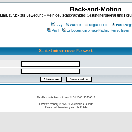
Back-and-Motion
ng, zurück zur Bewegung - Mein deutschsprachiges Gesundheitsportal und Forum 
FAQ
Suchen
Mitgliederliste
Benutzerg
Profil
Einloggen, um private Nachrichten zu lesen
Schickt mir ein neues Passwort.
Zugriffe auf die Seite seit dem 24.04.2006: 29409517
Powered by
phpBB
© 2001, 2005 phpBB Group
Deutsche Übersetzung von
phpBB.de