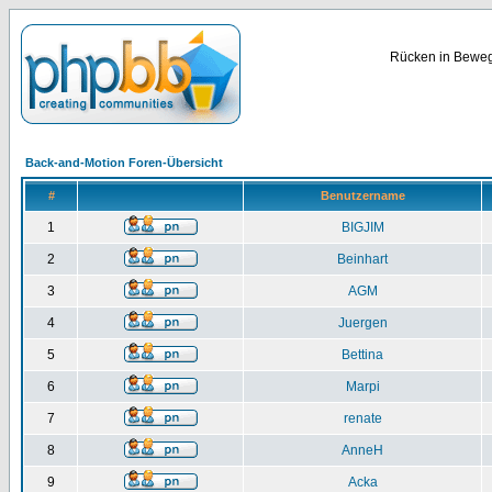
Rücken in Bewegu
Back-and-Motion Foren-Übersicht
#
Benutzername
1
BIGJIM
2
Beinhart
3
AGM
4
Juergen
5
Bettina
6
Marpi
7
renate
8
AnneH
9
Acka