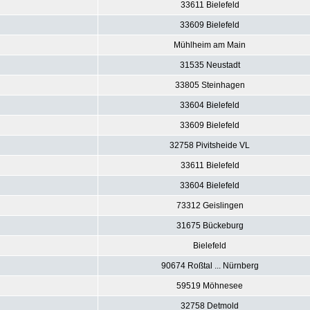
33611 Bielefeld
33609 Bielefeld
Mühlheim am Main
31535 Neustadt
33805 Steinhagen
33604 Bielefeld
33609 Bielefeld
32758 Pivitsheide VL
33611 Bielefeld
33604 Bielefeld
73312 Geislingen
31675 Bückeburg
Bielefeld
90674 Roßtal ... Nürnberg
59519 Möhnesee
32758 Detmold