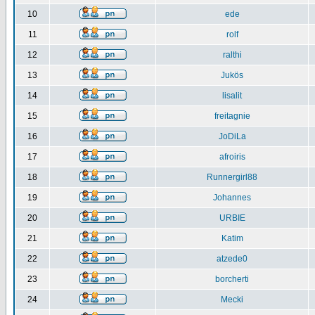
10
ede
11
rolf
12
ralthi
13
Jukös
14
lisalit
15
freitagnie
16
JoDiLa
17
afroiris
18
Runnergirl88
19
Johannes
20
URBIE
21
Katim
22
atzede0
23
borcherti
24
Mecki