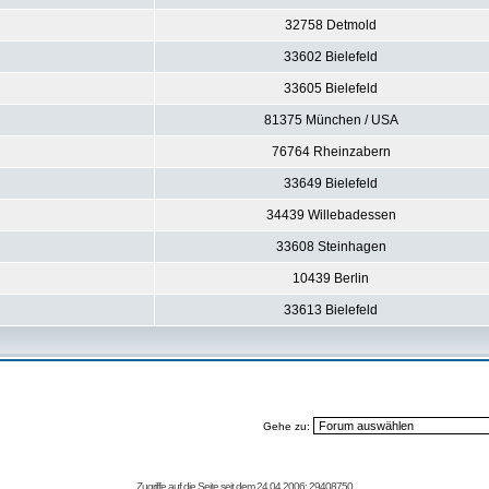
32758 Detmold
33602 Bielefeld
33605 Bielefeld
81375 München / USA
76764 Rheinzabern
33649 Bielefeld
34439 Willebadessen
33608 Steinhagen
10439 Berlin
33613 Bielefeld
Gehe zu:
Zugriffe auf die Seite seit dem 24.04.2006: 29408750