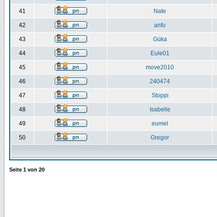
41
Nate
42
anfu
43
Güka
44
Eule01
45
move2010
46
240474
47
Stoppi
48
Isabelle
49
eumel
50
Gregor
Seite
1
von
20