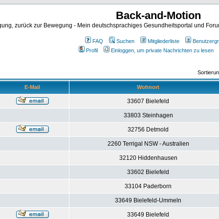
Back-and-Motion
ng, zurück zur Bewegung - Mein deutschsprachiges Gesundheitsportal und Forum 
FAQ
Suchen
Mitgliederliste
Benutzerg
Profil
Einloggen, um private Nachrichten zu lesen
Sortieru
E-Mail
Wohnort
33607 Bielefeld
33803 Steinhagen
32756 Detmold
2260 Terrigal NSW - Australien
32120 Hiddenhausen
33602 Bielefeld
33104 Paderborn
33649 Bielefeld-Ummeln
33649 Bielefeld