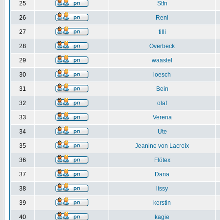
25
Stfn
26
Reni
27
tilli
28
Overbeck
29
waastel
30
loesch
31
Bein
32
olaf
33
Verena
34
Ute
35
Jeanine von Lacroix
36
Flötex
37
Dana
38
lissy
39
kerstin
40
kagie