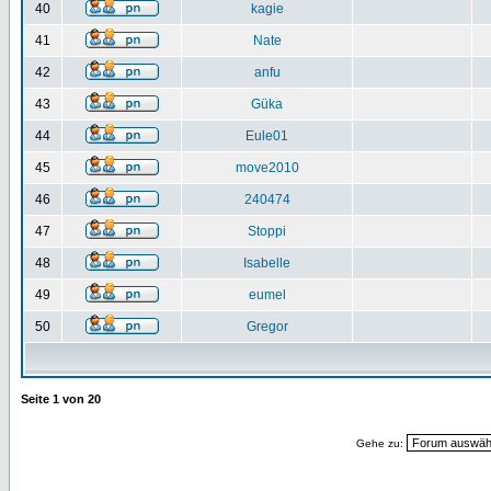
40
kagie
41
Nate
42
anfu
43
Güka
44
Eule01
45
move2010
46
240474
47
Stoppi
48
Isabelle
49
eumel
50
Gregor
Seite
1
von
20
Gehe zu: