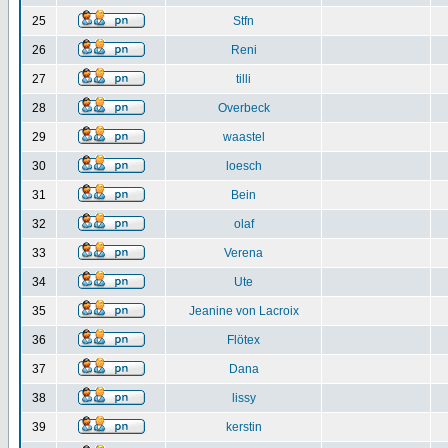
25
Stfn
26
Reni
27
tilli
28
Overbeck
29
waastel
30
loesch
31
Bein
32
olaf
33
Verena
34
Ute
35
Jeanine von Lacroix
36
Flötex
37
Dana
38
lissy
39
kerstin