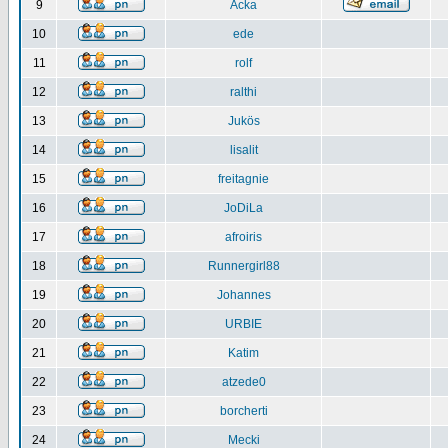
9
Acka
10
ede
11
rolf
12
ralthi
13
Jukös
14
lisalit
15
freitagnie
16
JoDiLa
17
afroiris
18
Runnergirl88
19
Johannes
20
URBIE
21
Katim
22
atzede0
23
borcherti
24
Mecki