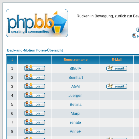
Rücken in Bewegung, zurück zur Bew
P
Back-and-Motion Foren-Übersicht
#
Benutzername
E-Mail
1
BIGJIM
2
Beinhart
3
AGM
4
Juergen
5
Bettina
6
Marpi
7
renate
8
AnneH