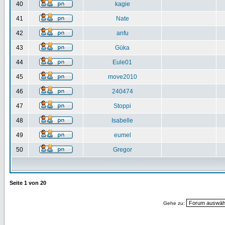
40
kagie
41
Nate
42
anfu
43
Güka
44
Eule01
45
move2010
46
240474
47
Stoppi
48
Isabelle
49
eumel
50
Gregor
Seite
1
von
20
Gehe zu: