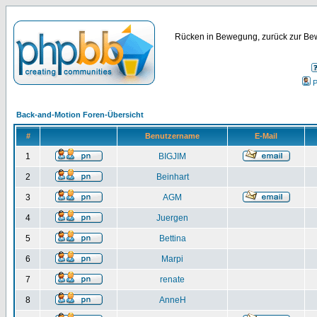
Rücken in Bewegung, zurück zur Bew
P
Back-and-Motion Foren-Übersicht
#
Benutzername
E-Mail
1
BIGJIM
2
Beinhart
3
AGM
4
Juergen
5
Bettina
6
Marpi
7
renate
8
AnneH