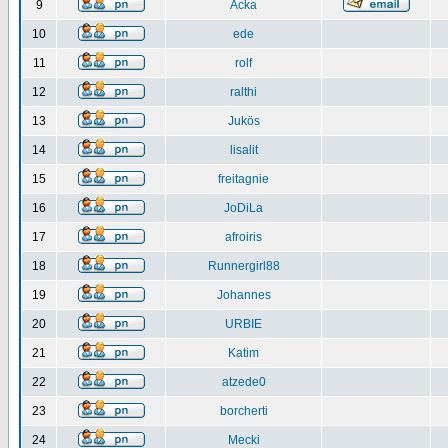
9
Acka
10
ede
11
rolf
12
ralthi
13
Jukös
14
lisalit
15
freitagnie
16
JoDiLa
17
afroiris
18
Runnergirl88
19
Johannes
20
URBIE
21
Katim
22
atzede0
23
borcherti
24
Mecki