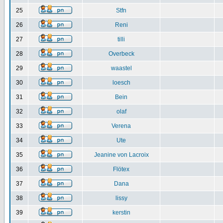
25
Stfn
26
Reni
27
tilli
28
Overbeck
29
waastel
30
loesch
31
Bein
32
olaf
33
Verena
34
Ute
35
Jeanine von Lacroix
36
Flötex
37
Dana
38
lissy
39
kerstin