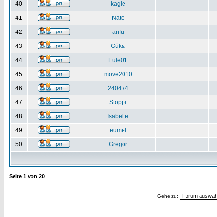
40
kagie
41
Nate
42
anfu
43
Güka
44
Eule01
45
move2010
46
240474
47
Stoppi
48
Isabelle
49
eumel
50
Gregor
Seite
1
von
20
Gehe zu: