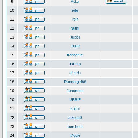
9
Acka
10
ede
11
rolf
12
ralthi
13
Jukös
14
lisalit
15
freitagnie
16
JoDiLa
17
afroiris
18
Runnergirl88
19
Johannes
20
URBIE
21
Katim
22
atzede0
23
borcherti
24
Mecki