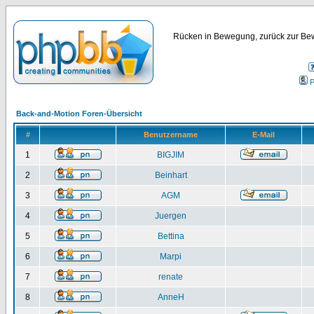
Rücken in Bewegung, zurück zur Bew
P
Back-and-Motion Foren-Übersicht
#
Benutzername
E-Mail
1
BIGJIM
2
Beinhart
3
AGM
4
Juergen
5
Bettina
6
Marpi
7
renate
8
AnneH