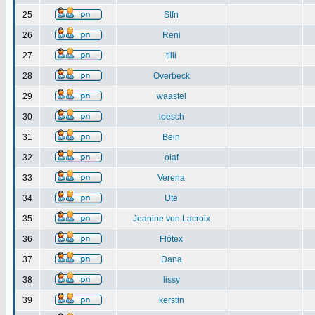
25
Stfn
26
Reni
27
tilli
28
Overbeck
29
waastel
30
loesch
31
Bein
32
olaf
33
Verena
34
Ute
35
Jeanine von Lacroix
36
Flötex
37
Dana
38
lissy
39
kerstin