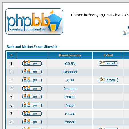
Rücken in Bewegung, zurück zur Bew
P
Back-and-Motion Foren-Übersicht
#
Benutzername
E-Mail
1
BIGJIM
2
Beinhart
3
AGM
4
Juergen
5
Bettina
6
Marpi
7
renate
8
AnneH