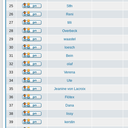
25
Stfn
26
Reni
27
tilli
28
Overbeck
29
waastel
30
loesch
31
Bein
32
olaf
33
Verena
34
Ute
35
Jeanine von Lacroix
36
Flötex
37
Dana
38
lissy
39
kerstin