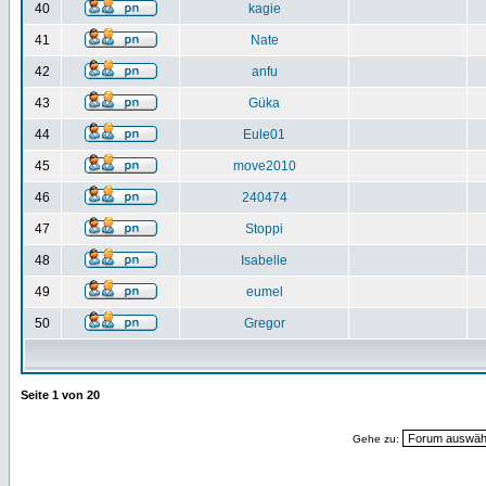
40
kagie
41
Nate
42
anfu
43
Güka
44
Eule01
45
move2010
46
240474
47
Stoppi
48
Isabelle
49
eumel
50
Gregor
Seite
1
von
20
Gehe zu: