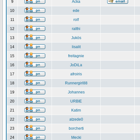
9
Acka
10
ede
11
rolf
12
ralthi
13
Jukös
14
lisalit
15
freitagnie
16
JoDiLa
17
afroiris
18
Runnergirl88
19
Johannes
20
URBIE
21
Katim
22
atzede0
23
borcherti
24
Mecki