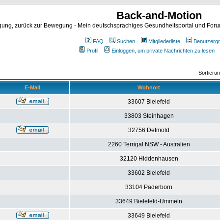
Back-and-Motion
ng, zurück zur Bewegung - Mein deutschsprachiges Gesundheitsportal und Forum 
FAQ
Suchen
Mitgliederliste
Benutzerg
Profil
Einloggen, um private Nachrichten zu lesen
Sortieru
E-Mail
Wohnort
33607 Bielefeld
33803 Steinhagen
32756 Detmold
2260 Terrigal NSW - Australien
32120 Hiddenhausen
33602 Bielefeld
33104 Paderborn
33649 Bielefeld-Ummeln
33649 Bielefeld