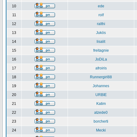
10
ede
11
rolf
12
ralthi
13
Jukös
14
lisalit
15
freitagnie
16
JoDiLa
17
afroiris
18
Runnergirl88
19
Johannes
20
URBIE
21
Katim
22
atzede0
23
borcherti
24
Mecki