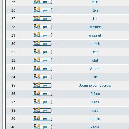
25
Stfn
26
Reni
27
tilli
28
Overbeck
29
waastel
30
loesch
31
Bein
32
olaf
33
Verena
34
Ute
35
Jeanine von Lacroix
36
Flötex
37
Dana
38
lissy
39
kerstin
40
kagie