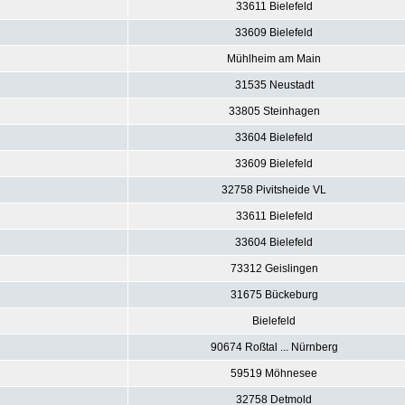
33611 Bielefeld
33609 Bielefeld
Mühlheim am Main
31535 Neustadt
33805 Steinhagen
33604 Bielefeld
33609 Bielefeld
32758 Pivitsheide VL
33611 Bielefeld
33604 Bielefeld
73312 Geislingen
31675 Bückeburg
Bielefeld
90674 Roßtal ... Nürnberg
59519 Möhnesee
32758 Detmold