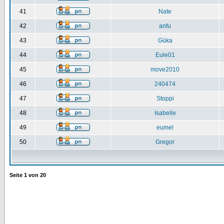
41
Nate
42
anfu
43
Güka
44
Eule01
45
move2010
46
240474
47
Stoppi
48
Isabelle
49
eumel
50
Gregor
Seite
1
von
20