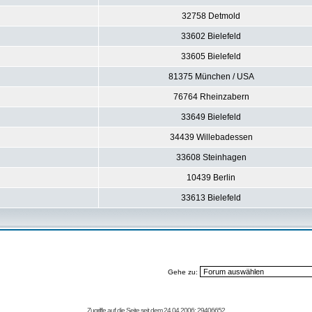
32758 Detmold
33602 Bielefeld
33605 Bielefeld
81375 München / USA
76764 Rheinzabern
33649 Bielefeld
34439 Willebadessen
33608 Steinhagen
10439 Berlin
33613 Bielefeld
Gehe zu:
Zugriffe auf die Seite seit dem 24.04.2006: 29406652