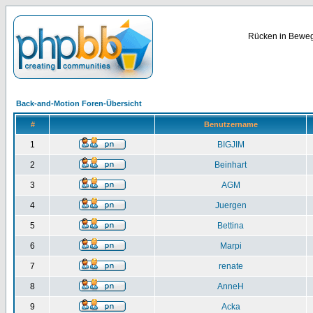
Rücken in Bewegu
Back-and-Motion Foren-Übersicht
#
Benutzername
1
BIGJIM
2
Beinhart
3
AGM
4
Juergen
5
Bettina
6
Marpi
7
renate
8
AnneH
9
Acka