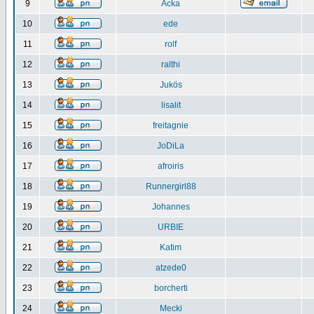
9
Acka
10
ede
11
rolf
12
ralthi
13
Jukös
14
lisalit
15
freitagnie
16
JoDiLa
17
afroiris
18
Runnergirl88
19
Johannes
20
URBIE
21
Katim
22
atzede0
23
borcherti
24
Mecki