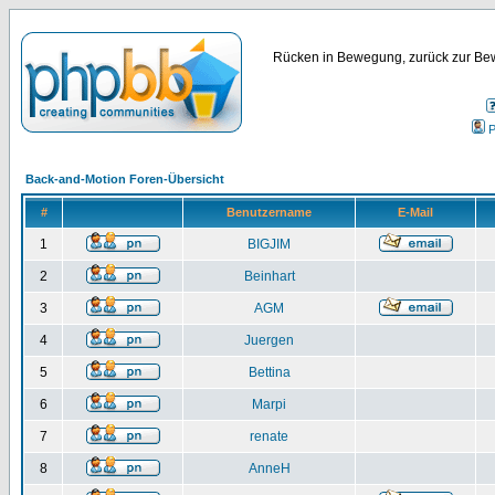
Rücken in Bewegung, zurück zur Bew
P
Back-and-Motion Foren-Übersicht
#
Benutzername
E-Mail
1
BIGJIM
2
Beinhart
3
AGM
4
Juergen
5
Bettina
6
Marpi
7
renate
8
AnneH