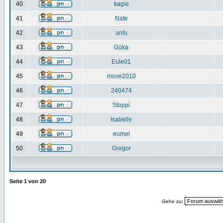
40
kagie
41
Nate
42
anfu
43
Güka
44
Eule01
45
move2010
46
240474
47
Stoppi
48
Isabelle
49
eumel
50
Gregor
Seite
1
von
20
Gehe zu: