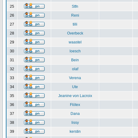
25
Stfn
26
Reni
27
tilli
28
Overbeck
29
waastel
30
loesch
31
Bein
32
olaf
33
Verena
34
Ute
35
Jeanine von Lacroix
36
Flötex
37
Dana
38
lissy
39
kerstin