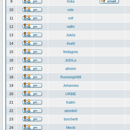
9
Acka
10
ede
11
rolf
12
ralthi
13
Jukös
14
lisalit
15
freitagnie
16
JoDiLa
17
afroiris
18
Runnergirl88
19
Johannes
20
URBIE
21
Katim
22
atzede0
23
borcherti
24
Mecki