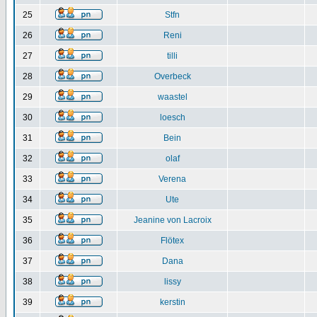
25
Stfn
26
Reni
27
tilli
28
Overbeck
29
waastel
30
loesch
31
Bein
32
olaf
33
Verena
34
Ute
35
Jeanine von Lacroix
36
Flötex
37
Dana
38
lissy
39
kerstin