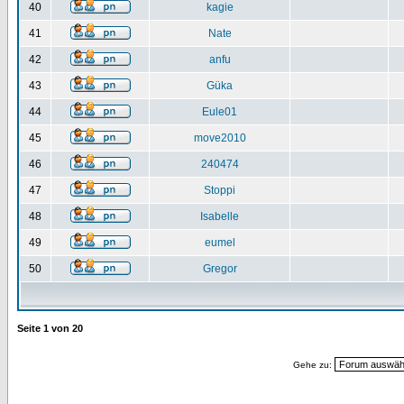
40
kagie
41
Nate
42
anfu
43
Güka
44
Eule01
45
move2010
46
240474
47
Stoppi
48
Isabelle
49
eumel
50
Gregor
Seite
1
von
20
Gehe zu: