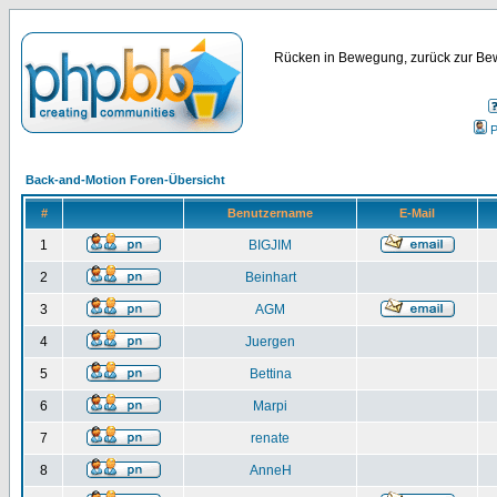
Rücken in Bewegung, zurück zur Bew
P
Back-and-Motion Foren-Übersicht
#
Benutzername
E-Mail
1
BIGJIM
2
Beinhart
3
AGM
4
Juergen
5
Bettina
6
Marpi
7
renate
8
AnneH