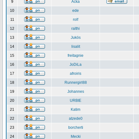
9
Acka
10
ede
11
rolf
12
ralthi
13
Jukös
14
lisalit
15
freitagnie
16
JoDiLa
17
afroiris
18
Runnergirl88
19
Johannes
20
URBIE
21
Katim
22
atzede0
23
borcherti
24
Mecki