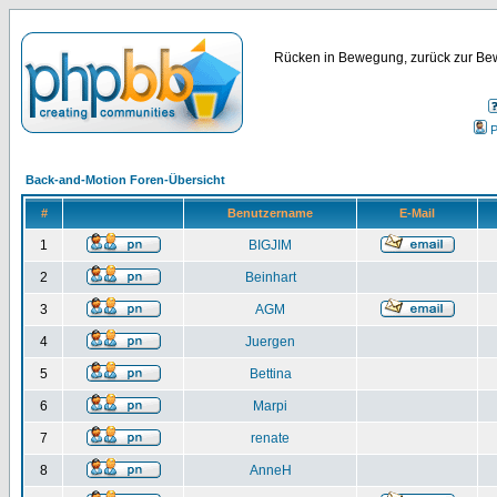
Rücken in Bewegung, zurück zur Bew
P
Back-and-Motion Foren-Übersicht
#
Benutzername
E-Mail
1
BIGJIM
2
Beinhart
3
AGM
4
Juergen
5
Bettina
6
Marpi
7
renate
8
AnneH