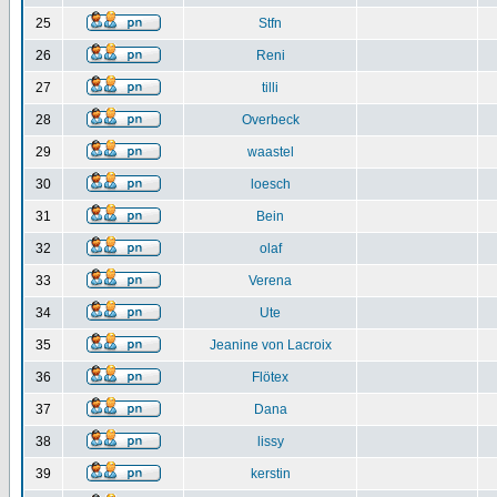
25
Stfn
26
Reni
27
tilli
28
Overbeck
29
waastel
30
loesch
31
Bein
32
olaf
33
Verena
34
Ute
35
Jeanine von Lacroix
36
Flötex
37
Dana
38
lissy
39
kerstin