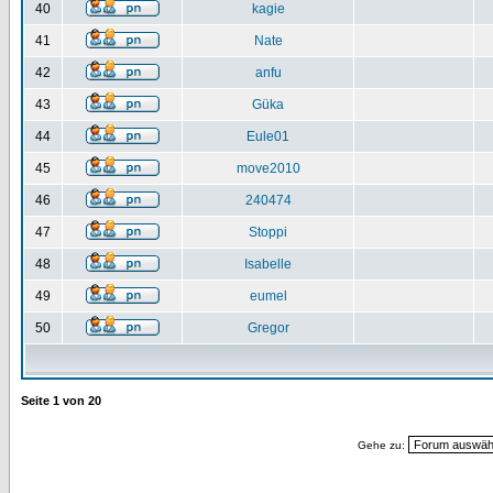
40
kagie
41
Nate
42
anfu
43
Güka
44
Eule01
45
move2010
46
240474
47
Stoppi
48
Isabelle
49
eumel
50
Gregor
Seite
1
von
20
Gehe zu: