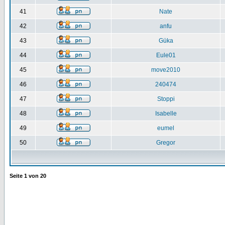
41
Nate
42
anfu
43
Güka
44
Eule01
45
move2010
46
240474
47
Stoppi
48
Isabelle
49
eumel
50
Gregor
Seite
1
von
20