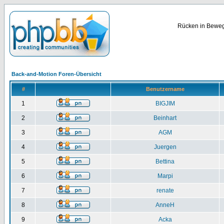
Rücken in Bewegu
Back-and-Motion Foren-Übersicht
#
Benutzername
1
BIGJIM
2
Beinhart
3
AGM
4
Juergen
5
Bettina
6
Marpi
7
renate
8
AnneH
9
Acka