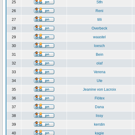
25
Stfn
26
Reni
27
tilli
28
Overbeck
29
waastel
30
loesch
31
Bein
32
olaf
33
Verena
34
Ute
35
Jeanine von Lacroix
36
Flötex
37
Dana
38
lissy
39
kerstin
40
kagie