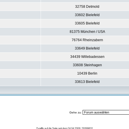
32758 Detmold
33602 Bielefeld
33605 Bielefeld
81375 München / USA
76764 Rheinzabern
33649 Bielefeld
34439 Willebadessen
33608 Steinhagen
10439 Berlin
33613 Bielefeld
Gehe zu:
Zugriffe auf die Seite seit dem 24.04.2006: 29399831