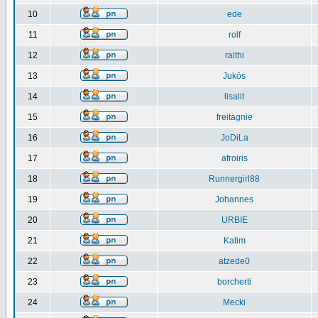
10
ede
11
rolf
12
ralthi
13
Jukös
14
lisalit
15
freitagnie
16
JoDiLa
17
afroiris
18
Runnergirl88
19
Johannes
20
URBIE
21
Katim
22
atzede0
23
borcherti
24
Mecki