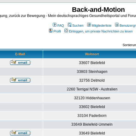
Back-and-Motion
ng, zurück zur Bewegung - Mein deutschsprachiges Gesundheitsportal und Forum 
FAQ
Suchen
Mitgliederliste
Benutzerg
Profil
Einloggen, um private Nachrichten zu lesen
Sortieru
E-Mail
Wohnort
33607 Bielefeld
33803 Steinhagen
32756 Detmold
2260 Terrigal NSW - Australien
32120 Hiddenhausen
33602 Bielefeld
33104 Paderborn
33649 Bielefeld-Ummeln
33649 Bielefeld