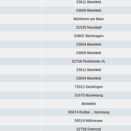
33611 Bielefeld
33609 Bielefeld
Mühlheim am Main
31535 Neustadt
33805 Steinhagen
33604 Bielefeld
33609 Bielefeld
32758 Pivitsheide VL
33611 Bielefeld
33604 Bielefeld
73312 Geislingen
31675 Bückeburg
Bielefeld
90674 Roßtal ... Nürnberg
59519 Möhnesee
32758 Detmold