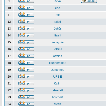
9
Acka
10
ede
11
rolf
12
ralthi
13
Jukös
14
lisalit
15
freitagnie
16
JoDiLa
17
afroiris
18
Runnergirl88
19
Johannes
20
URBIE
21
Katim
22
atzede0
23
borcherti
24
Mecki