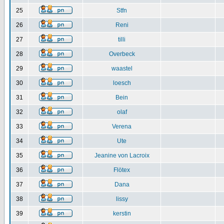
25
Stfn
26
Reni
27
tilli
28
Overbeck
29
waastel
30
loesch
31
Bein
32
olaf
33
Verena
34
Ute
35
Jeanine von Lacroix
36
Flötex
37
Dana
38
lissy
39
kerstin