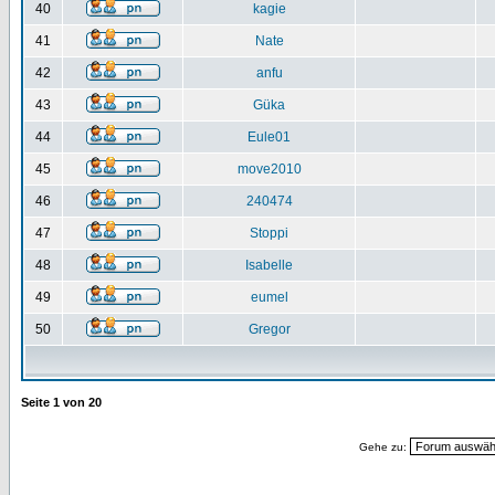
40
kagie
41
Nate
42
anfu
43
Güka
44
Eule01
45
move2010
46
240474
47
Stoppi
48
Isabelle
49
eumel
50
Gregor
Seite
1
von
20
Gehe zu: