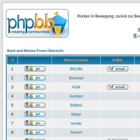
Rücken in Bewegung, zurück zur Bew
P
Back-and-Motion Foren-Übersicht
#
Benutzername
E-Mail
1
BIGJIM
2
Beinhart
3
AGM
4
Juergen
5
Bettina
6
Marpi
7
renate
8
AnneH