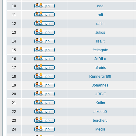
10
ede
11
rolf
12
ralthi
13
Jukös
14
lisalit
15
freitagnie
16
JoDiLa
17
afroiris
18
Runnergirl88
19
Johannes
20
URBIE
21
Katim
22
atzede0
23
borcherti
24
Mecki