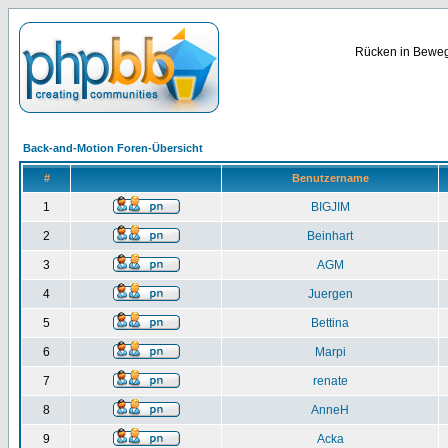
Rücken in Bewegu
Back-and-Motion Foren-Übersicht
#
Benutzername
1
BIGJIM
2
Beinhart
3
AGM
4
Juergen
5
Bettina
6
Marpi
7
renate
8
AnneH
9
Acka