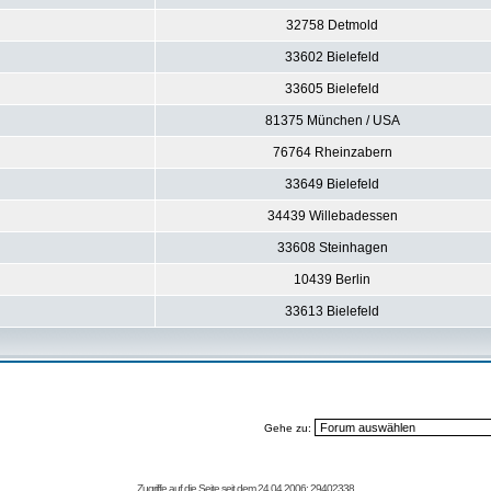
32758 Detmold
33602 Bielefeld
33605 Bielefeld
81375 München / USA
76764 Rheinzabern
33649 Bielefeld
34439 Willebadessen
33608 Steinhagen
10439 Berlin
33613 Bielefeld
Gehe zu:
Zugriffe auf die Seite seit dem 24.04.2006: 29402338