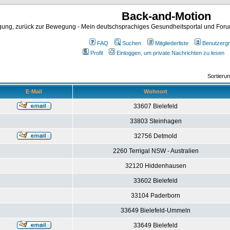
Back-and-Motion
ng, zurück zur Bewegung - Mein deutschsprachiges Gesundheitsportal und Forum 
FAQ
Suchen
Mitgliederliste
Benutzerg
Profil
Einloggen, um private Nachrichten zu lesen
Sortieru
E-Mail
Wohnort
33607 Bielefeld
33803 Steinhagen
32756 Detmold
2260 Terrigal NSW - Australien
32120 Hiddenhausen
33602 Bielefeld
33104 Paderborn
33649 Bielefeld-Ummeln
33649 Bielefeld