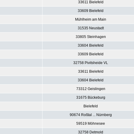
33611 Bielefeld
33609 Bielefeld
Mühlheim am Main
31535 Neustadt
33805 Steinhagen
33604 Bielefeld
33609 Bielefeld
32758 Pivitsheide VL
33611 Bielefeld
33604 Bielefeld
73312 Geislingen
31675 Bückeburg
Bielefeld
90674 Roßtal ... Nürnberg
59519 Möhnesee
32758 Detmold