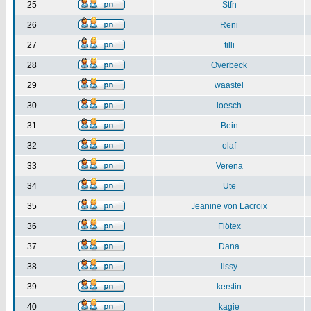
25
Stfn
26
Reni
27
tilli
28
Overbeck
29
waastel
30
loesch
31
Bein
32
olaf
33
Verena
34
Ute
35
Jeanine von Lacroix
36
Flötex
37
Dana
38
lissy
39
kerstin
40
kagie