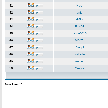
41
Nate
42
anfu
43
Güka
44
Eule01
45
move2010
46
240474
47
Stoppi
48
Isabelle
49
eumel
50
Gregor
Seite
1
von
20