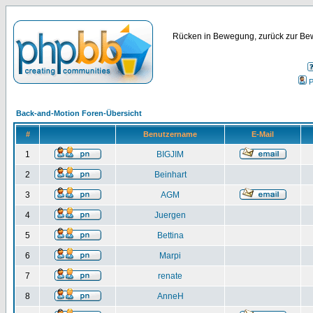
Rücken in Bewegung, zurück zur Bew
P
Back-and-Motion Foren-Übersicht
#
Benutzername
E-Mail
1
BIGJIM
2
Beinhart
3
AGM
4
Juergen
5
Bettina
6
Marpi
7
renate
8
AnneH