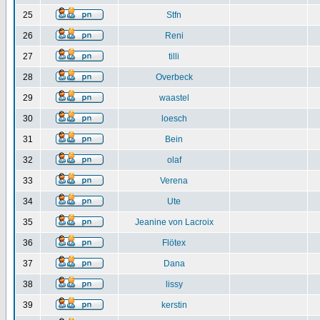
25
Stfn
26
Reni
27
tilli
28
Overbeck
29
waastel
30
loesch
31
Bein
32
olaf
33
Verena
34
Ute
35
Jeanine von Lacroix
36
Flötex
37
Dana
38
lissy
39
kerstin