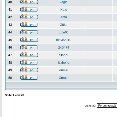
40
kagie
41
Nate
42
anfu
43
Güka
44
Eule01
45
move2010
46
240474
47
Stoppi
48
Isabelle
49
eumel
50
Gregor
Seite
1
von
20
Gehe zu: