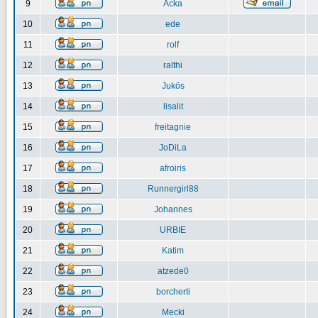
9
Acka
10
ede
11
rolf
12
ralthi
13
Jukös
14
lisalit
15
freitagnie
16
JoDiLa
17
afroiris
18
Runnergirl88
19
Johannes
20
URBIE
21
Katim
22
atzede0
23
borcherti
24
Mecki