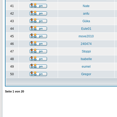
41
Nate
42
anfu
43
Güka
44
Eule01
45
move2010
46
240474
47
Stoppi
48
Isabelle
49
eumel
50
Gregor
Seite
1
von
20