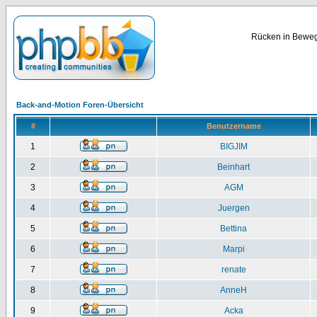
Rücken in Bewegu
Back-and-Motion Foren-Übersicht
#
Benutzername
1
BIGJIM
2
Beinhart
3
AGM
4
Juergen
5
Bettina
6
Marpi
7
renate
8
AnneH
9
Acka