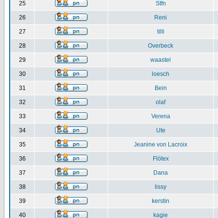
25
Stfn
26
Reni
27
tilli
28
Overbeck
29
waastel
30
loesch
31
Bein
32
olaf
33
Verena
34
Ute
35
Jeanine von Lacroix
36
Flötex
37
Dana
38
lissy
39
kerstin
40
kagie