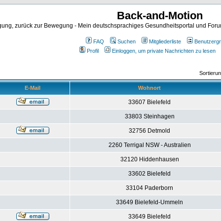
Back-and-Motion
ng, zurück zur Bewegung - Mein deutschsprachiges Gesundheitsportal und Forum 
FAQ
Suchen
Mitgliederliste
Benutzerg
Profil
Einloggen, um private Nachrichten zu lesen
Sortieru
E-Mail
Wohnort
33607 Bielefeld
33803 Steinhagen
32756 Detmold
2260 Terrigal NSW - Australien
32120 Hiddenhausen
33602 Bielefeld
33104 Paderborn
33649 Bielefeld-Ummeln
33649 Bielefeld