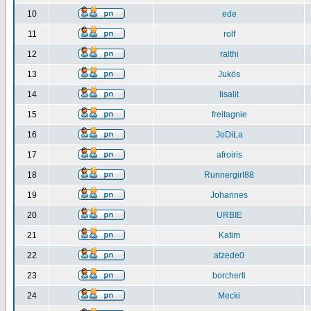
10
ede
11
rolf
12
ralthi
13
Jukös
14
lisalit
15
freitagnie
16
JoDiLa
17
afroiris
18
Runnergirl88
19
Johannes
20
URBIE
21
Katim
22
atzede0
23
borcherti
24
Mecki