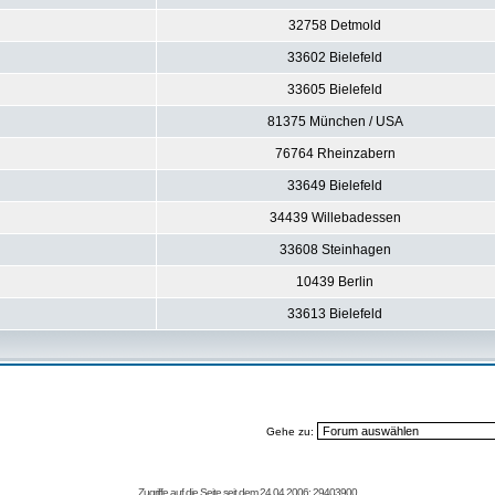
32758 Detmold
33602 Bielefeld
33605 Bielefeld
81375 München / USA
76764 Rheinzabern
33649 Bielefeld
34439 Willebadessen
33608 Steinhagen
10439 Berlin
33613 Bielefeld
Gehe zu:
Zugriffe auf die Seite seit dem 24.04.2006: 29403900