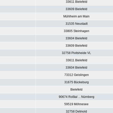
33611 Bielefeld
33609 Bielefeld
Mühlheim am Main
31535 Neustadt
33805 Steinhagen
33604 Bielefeld
33609 Bielefeld
32758 Pivitsheide VL
33611 Bielefeld
33604 Bielefeld
73312 Geislingen
31675 Bückeburg
Bielefeld
90674 Roßtal ... Nürnberg
59519 Möhnesee
32758 Detmold