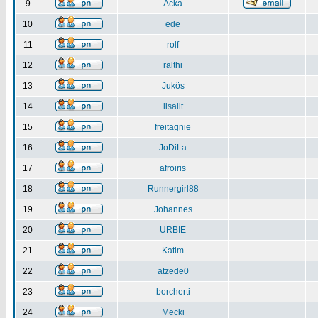
9
Acka
10
ede
11
rolf
12
ralthi
13
Jukös
14
lisalit
15
freitagnie
16
JoDiLa
17
afroiris
18
Runnergirl88
19
Johannes
20
URBIE
21
Katim
22
atzede0
23
borcherti
24
Mecki