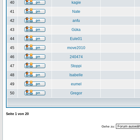
40
kagie
41
Nate
42
anfu
43
Güka
44
Eule01
45
move2010
46
240474
47
Stoppi
48
Isabelle
49
eumel
50
Gregor
Seite
1
von
20
Gehe zu: