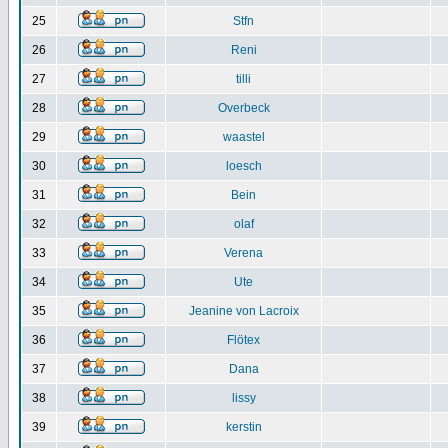
25
Stfn
26
Reni
27
tilli
28
Overbeck
29
waastel
30
loesch
31
Bein
32
olaf
33
Verena
34
Ute
35
Jeanine von Lacroix
36
Flötex
37
Dana
38
lissy
39
kerstin