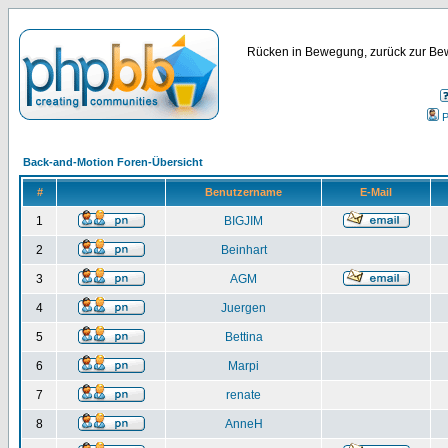
Rücken in Bewegung, zurück zur Bew
P
Back-and-Motion Foren-Übersicht
#
Benutzername
E-Mail
1
BIGJIM
2
Beinhart
3
AGM
4
Juergen
5
Bettina
6
Marpi
7
renate
8
AnneH