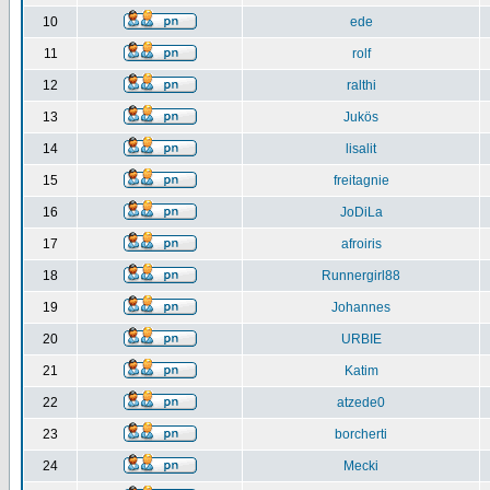
10
ede
11
rolf
12
ralthi
13
Jukös
14
lisalit
15
freitagnie
16
JoDiLa
17
afroiris
18
Runnergirl88
19
Johannes
20
URBIE
21
Katim
22
atzede0
23
borcherti
24
Mecki