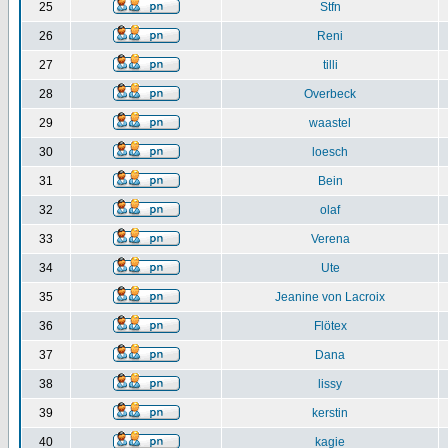
25
Stfn
26
Reni
27
tilli
28
Overbeck
29
waastel
30
loesch
31
Bein
32
olaf
33
Verena
34
Ute
35
Jeanine von Lacroix
36
Flötex
37
Dana
38
lissy
39
kerstin
40
kagie