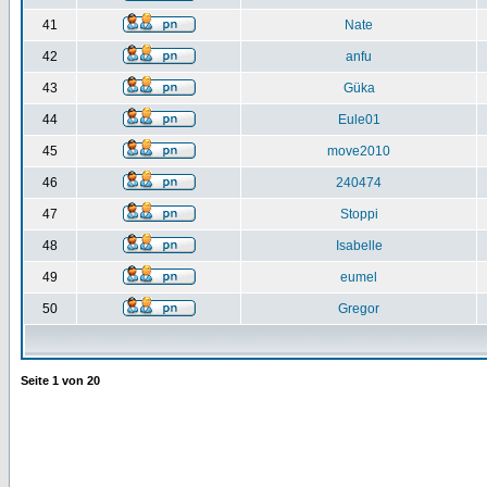
41
Nate
42
anfu
43
Güka
44
Eule01
45
move2010
46
240474
47
Stoppi
48
Isabelle
49
eumel
50
Gregor
Seite
1
von
20