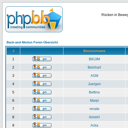
Rücken in Bewegu
Back-and-Motion Foren-Übersicht
#
Benutzername
1
BIGJIM
2
Beinhart
3
AGM
4
Juergen
5
Bettina
6
Marpi
7
renate
8
AnneH
9
Acka