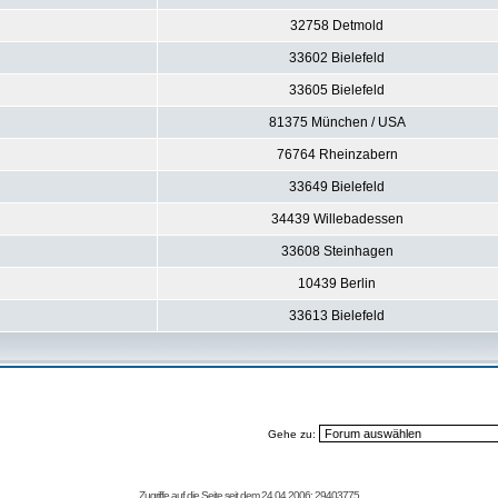
32758 Detmold
33602 Bielefeld
33605 Bielefeld
81375 München / USA
76764 Rheinzabern
33649 Bielefeld
34439 Willebadessen
33608 Steinhagen
10439 Berlin
33613 Bielefeld
Gehe zu:
Zugriffe auf die Seite seit dem 24.04.2006: 29403775