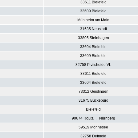
33611 Bielefeld
33609 Bielefeld
Mühlheim am Main
31535 Neustadt
33805 Steinhagen
33604 Bielefeld
33609 Bielefeld
32758 Pivitsheide VL
33611 Bielefeld
33604 Bielefeld
73312 Geislingen
31675 Bückeburg
Bielefeld
90674 Roßtal ... Nürnberg
59519 Möhnesee
32758 Detmold