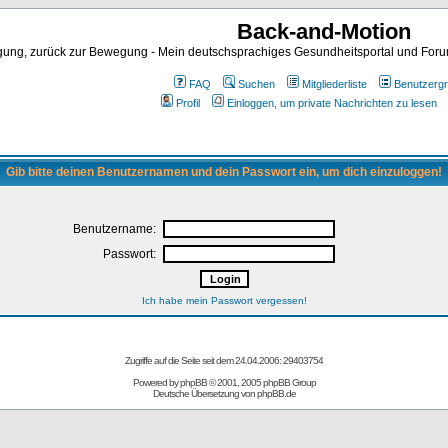
Back-and-Motion
ng, zurück zur Bewegung - Mein deutschsprachiges Gesundheitsportal und Forum 
FAQ
Suchen
Mitgliederliste
Benutzerg
Profil
Einloggen, um private Nachrichten zu lesen
Gib bitte deinen Benutzernamen und dein Passwort ein, um dich einzuloggen!
Benutzername:
Passwort:
Ich habe mein Passwort vergessen!
Zugriffe auf die Seite seit dem 24.04.2006: 29403754
Powered by
phpBB
© 2001, 2005 phpBB Group
Deutsche Übersetzung von
phpBB.de