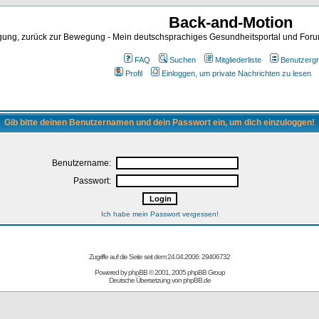
Back-and-Motion
ng, zurück zur Bewegung - Mein deutschsprachiges Gesundheitsportal und Forum 
FAQ
Suchen
Mitgliederliste
Benutzerg
Profil
Einloggen, um private Nachrichten zu lesen
Gib bitte deinen Benutzernamen und dein Passwort ein, um dich einzuloggen!
Benutzername:
Passwort:
Ich habe mein Passwort vergessen!
Zugriffe auf die Seite seit dem 24.04.2006: 29406732
Powered by
phpBB
© 2001, 2005 phpBB Group
Deutsche Übersetzung von
phpBB.de