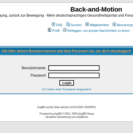
Back-and-Motion
ng, zurück zur Bewegung - Mein deutschsprachiges Gesundheitsportal und Forum 
FAQ
Suchen
Mitgliederliste
Benutzerg
Profil
Einloggen, um private Nachrichten zu lesen
Gib bitte deinen Benutzernamen und dein Passwort ein, um dich einzuloggen!
Benutzername:
Passwort:
Ich habe mein Passwort vergessen!
Zugriffe auf die Seite seit dem 24.04.2006: 29408051
Powered by
phpBB
© 2001, 2005 phpBB Group
Deutsche Übersetzung von
phpBB.de