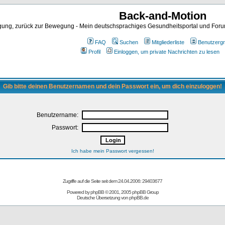
Back-and-Motion
ng, zurück zur Bewegung - Mein deutschsprachiges Gesundheitsportal und Forum 
FAQ
Suchen
Mitgliederliste
Benutzerg
Profil
Einloggen, um private Nachrichten zu lesen
Gib bitte deinen Benutzernamen und dein Passwort ein, um dich einzuloggen!
Benutzername:
Passwort:
Ich habe mein Passwort vergessen!
Zugriffe auf die Seite seit dem 24.04.2006: 29403677
Powered by
phpBB
© 2001, 2005 phpBB Group
Deutsche Übersetzung von
phpBB.de