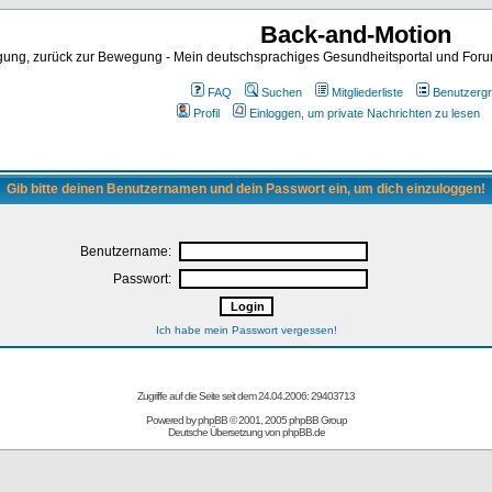
Back-and-Motion
ng, zurück zur Bewegung - Mein deutschsprachiges Gesundheitsportal und Forum 
FAQ
Suchen
Mitgliederliste
Benutzerg
Profil
Einloggen, um private Nachrichten zu lesen
Gib bitte deinen Benutzernamen und dein Passwort ein, um dich einzuloggen!
Benutzername:
Passwort:
Ich habe mein Passwort vergessen!
Zugriffe auf die Seite seit dem 24.04.2006: 29403713
Powered by
phpBB
© 2001, 2005 phpBB Group
Deutsche Übersetzung von
phpBB.de