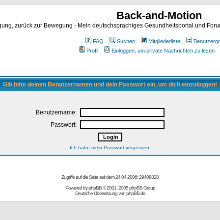
Back-and-Motion
ng, zurück zur Bewegung - Mein deutschsprachiges Gesundheitsportal und Forum 
FAQ
Suchen
Mitgliederliste
Benutzerg
Profil
Einloggen, um private Nachrichten zu lesen
Gib bitte deinen Benutzernamen und dein Passwort ein, um dich einzuloggen!
Benutzername:
Passwort:
Ich habe mein Passwort vergessen!
Zugriffe auf die Seite seit dem 24.04.2006: 29408828
Powered by
phpBB
© 2001, 2005 phpBB Group
Deutsche Übersetzung von
phpBB.de