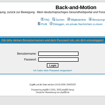
Back-and-Motion
ng, zurück zur Bewegung - Mein deutschsprachiges Gesundheitsportal und Forum 
FAQ
Suchen
Mitgliederliste
Benutzerg
Profil
Einloggen, um private Nachrichten zu lesen
Gib bitte deinen Benutzernamen und dein Passwort ein, um dich einzuloggen!
Benutzername:
Passwort:
Ich habe mein Passwort vergessen!
Zugriffe auf die Seite seit dem 24.04.2006: 29405255
Powered by
phpBB
© 2001, 2005 phpBB Group
Deutsche Übersetzung von
phpBB.de