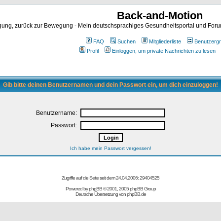
Back-and-Motion
ng, zurück zur Bewegung - Mein deutschsprachiges Gesundheitsportal und Forum 
FAQ
Suchen
Mitgliederliste
Benutzerg
Profil
Einloggen, um private Nachrichten zu lesen
Gib bitte deinen Benutzernamen und dein Passwort ein, um dich einzuloggen!
Benutzername:
Passwort:
Ich habe mein Passwort vergessen!
Zugriffe auf die Seite seit dem 24.04.2006: 29404525
Powered by
phpBB
© 2001, 2005 phpBB Group
Deutsche Übersetzung von
phpBB.de