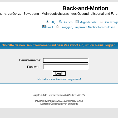
Back-and-Motion
ng, zurück zur Bewegung - Mein deutschsprachiges Gesundheitsportal und Forum 
FAQ
Suchen
Mitgliederliste
Benutzerg
Profil
Einloggen, um private Nachrichten zu lesen
Gib bitte deinen Benutzernamen und dein Passwort ein, um dich einzuloggen!
Benutzername:
Passwort:
Ich habe mein Passwort vergessen!
Zugriffe auf die Seite seit dem 24.04.2006: 29406727
Powered by
phpBB
© 2001, 2005 phpBB Group
Deutsche Übersetzung von
phpBB.de