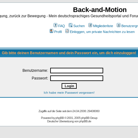
Back-and-Motion
ng, zurück zur Bewegung - Mein deutschsprachiges Gesundheitsportal und Forum 
FAQ
Suchen
Mitgliederliste
Benutzerg
Profil
Einloggen, um private Nachrichten zu lesen
Gib bitte deinen Benutzernamen und dein Passwort ein, um dich einzuloggen!
Benutzername:
Passwort:
Ich habe mein Passwort vergessen!
Zugriffe auf die Seite seit dem 24.04.2006: 29408060
Powered by
phpBB
© 2001, 2005 phpBB Group
Deutsche Übersetzung von
phpBB.de