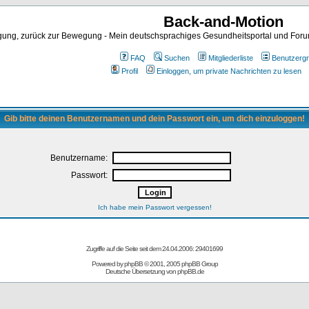
Back-and-Motion
ng, zurück zur Bewegung - Mein deutschsprachiges Gesundheitsportal und Forum 
FAQ
Suchen
Mitgliederliste
Benutzerg
Profil
Einloggen, um private Nachrichten zu lesen
Gib bitte deinen Benutzernamen und dein Passwort ein, um dich einzuloggen!
Benutzername:
Passwort:
Ich habe mein Passwort vergessen!
Zugriffe auf die Seite seit dem 24.04.2006: 29401699
Powered by
phpBB
© 2001, 2005 phpBB Group
Deutsche Übersetzung von
phpBB.de