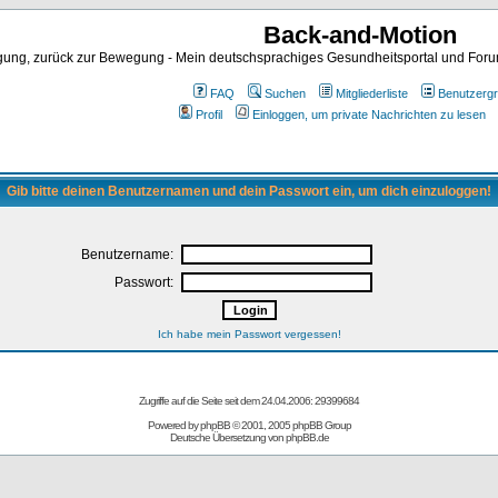
Back-and-Motion
ng, zurück zur Bewegung - Mein deutschsprachiges Gesundheitsportal und Forum 
FAQ
Suchen
Mitgliederliste
Benutzerg
Profil
Einloggen, um private Nachrichten zu lesen
Gib bitte deinen Benutzernamen und dein Passwort ein, um dich einzuloggen!
Benutzername:
Passwort:
Ich habe mein Passwort vergessen!
Zugriffe auf die Seite seit dem 24.04.2006: 29399684
Powered by
phpBB
© 2001, 2005 phpBB Group
Deutsche Übersetzung von
phpBB.de