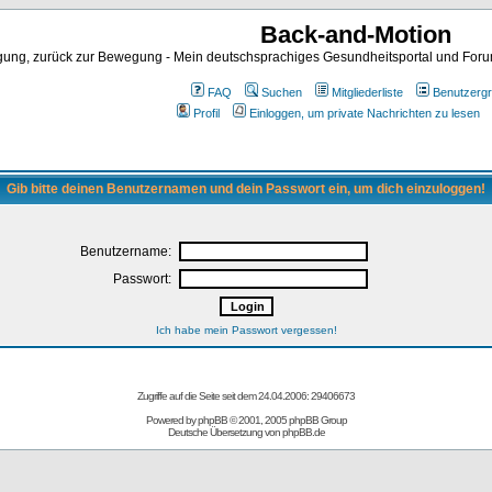
Back-and-Motion
ng, zurück zur Bewegung - Mein deutschsprachiges Gesundheitsportal und Forum 
FAQ
Suchen
Mitgliederliste
Benutzerg
Profil
Einloggen, um private Nachrichten zu lesen
Gib bitte deinen Benutzernamen und dein Passwort ein, um dich einzuloggen!
Benutzername:
Passwort:
Ich habe mein Passwort vergessen!
Zugriffe auf die Seite seit dem 24.04.2006: 29406673
Powered by
phpBB
© 2001, 2005 phpBB Group
Deutsche Übersetzung von
phpBB.de