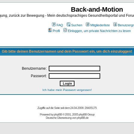
Back-and-Motion
ng, zurück zur Bewegung - Mein deutschsprachiges Gesundheitsportal und Forum 
FAQ
Suchen
Mitgliederliste
Benutzerg
Profil
Einloggen, um private Nachrichten zu lesen
Gib bitte deinen Benutzernamen und dein Passwort ein, um dich einzuloggen!
Benutzername:
Passwort:
Ich habe mein Passwort vergessen!
Zugriffe auf die Seite seit dem 24.04.2006: 29405175
Powered by
phpBB
© 2001, 2005 phpBB Group
Deutsche Übersetzung von
phpBB.de