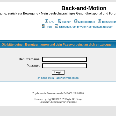
Back-and-Motion
ng, zurück zur Bewegung - Mein deutschsprachiges Gesundheitsportal und Forum 
FAQ
Suchen
Mitgliederliste
Benutzerg
Profil
Einloggen, um private Nachrichten zu lesen
Gib bitte deinen Benutzernamen und dein Passwort ein, um dich einzuloggen!
Benutzername:
Passwort:
Ich habe mein Passwort vergessen!
Zugriffe auf die Seite seit dem 24.04.2006: 29403768
Powered by
phpBB
© 2001, 2005 phpBB Group
Deutsche Übersetzung von
phpBB.de