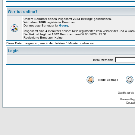
Wer ist online?
Unsere Benutzer haben insgesamt
2923
Beiträge geschrieben.
Wir haben
1000
registrierte Benutzer.
Der neueste Benutzer ist
Georg
.
Insgesamt sind
4
Benutzer online: Kein registrierter, kein versteckter und 4 Gäs
Der Rekord liegt bei
1802
Benutzern am 06.05.2026, 13:31.
Registrierte Benutzer: Keine
Diese Daten zeigen an, wer in den letzten 5 Minuten online war.
Login
Benutzername:
Neue Beiträge
Zugriffe auf d
Powered by
Deutsc